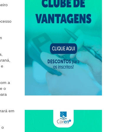
eiro
rocesso
en
a,
araná,
 e
com a
 e o
para
trará em
 o