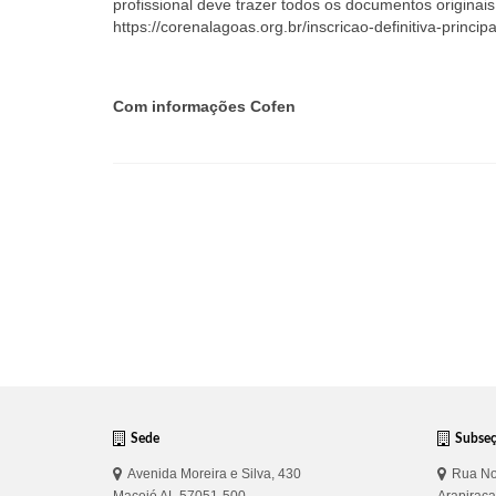
profissional deve trazer todos os documentos originais
https://corenalagoas.org.br/inscricao-definitiva-principa
Com informações Cofen
Sede
Subse
Avenida Moreira e Silva, 430
Rua No
Maceió AL 57051-500
Arapirac