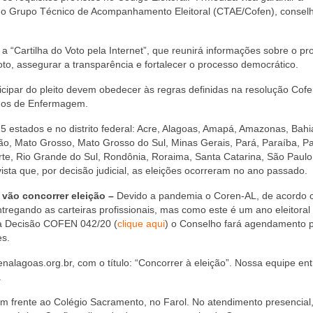
 do Grupo Técnico de Acompanhamento Eleitoral (CTAE/Cofen), conselh
 a “Cartilha do Voto pela Internet”, que reunirá informações sobre o p
o voto, assegurar a transparência e fortalecer o processo democrático.
cipar do pleito devem obedecer às regras definidas na resolução Cof
lhos de Enfermagem.
5 estados e no distrito federal: Acre, Alagoas, Amapá, Amazonas, Bahi
hão, Mato Grosso, Mato Grosso do Sul, Minas Gerais, Pará, Paraíba, P
te, Rio Grande do Sul, Rondônia, Roraima, Santa Catarina, São Paulo
sta que, por decisão judicial, as eleições ocorreram no ano passado.
 vão concorrer eleição –
Devido a pandemia o Coren-AL, de acordo 
regando as carteiras profissionais, mas como este é um ano eleitoral
ela Decisão COFEN 042/20 (
clique aqui
) o Conselho fará agendamento 
es.
lagoas.org.br, com o título: “Concorrer à eleição”. Nossa equipe en
.
m frente ao Colégio Sacramento, no Farol. No atendimento presencial,