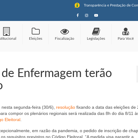
Transparência e Prestação de Con
stitucional
Eleições
Fiscalização
Legislações
Para Você
 de Enfermagem terão
o
nesta segunda-feira (30/6),
resolução
fixando a data das eleições de
a compor os plenários regionais será realizada das 8h do dia 8/11 à
o Eleitoral
.
 Excepcionalmente, em razão da pandemia, o pedido de inscrição de cha
 os requisitos previstos no Código Eleitoral. “A medida visa garantir a