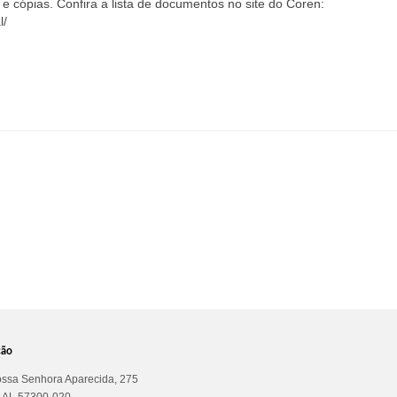
 e cópias. Confira a lista de documentos no site do Coren:
l/
ção
ssa Senhora Aparecida, 275
a AL 57300-020