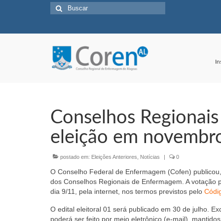
Buscar
por:
In
Conselhos Regionais
eleição em novembr
postado em:
Eleições Anteriores
,
Notícias
|
0
O Conselho Federal de Enfermagem (Cofen) publicou, 
dos Conselhos Regionais de Enfermagem. A votação par
dia 9/11, pela internet, nos termos previstos pelo
Códig
O edital eleitoral 01 será publicado em 30 de julho.
poderá ser feito por meio eletrônico (e-mail), mantidos