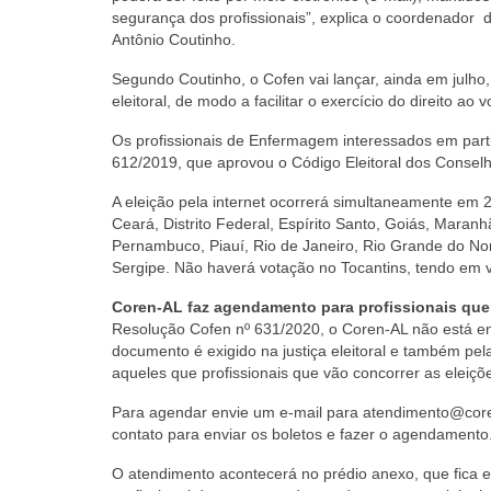
segurança dos profissionais”, explica o coordenador
Antônio Coutinho.
Segundo Coutinho, o Cofen vai lançar, ainda em julho,
eleitoral, de modo a facilitar o exercício do direito a
Os profissionais de Enfermagem interessados em parti
612/2019, que aprovou o Código Eleitoral dos Conse
A eleição pela internet ocorrerá simultaneamente em 2
Ceará, Distrito Federal, Espírito Santo, Goiás, Maran
Pernambuco, Piauí, Rio de Janeiro, Rio Grande do Nor
Sergipe. Não haverá votação no Tocantins, tendo em vi
Coren-AL faz agendamento para profissionais que
Resolução Cofen nº 631/2020, o Coren-AL não está ent
documento é exigido na justiça eleitoral e também p
aqueles que profissionais que vão concorrer as eleiçõ
Para agendar envie um e-mail para atendimento@corena
contato para enviar os boletos e fazer o agendamento
O atendimento acontecerá no prédio anexo, que fica e