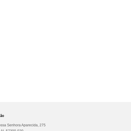
ção
ssa Senhora Aparecida, 275
a AL 57300-020