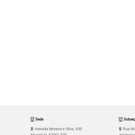
Sede
Subse
Avenida Moreira e Silva, 430
Rua No
Maceió AL 57051-500
Arapirac