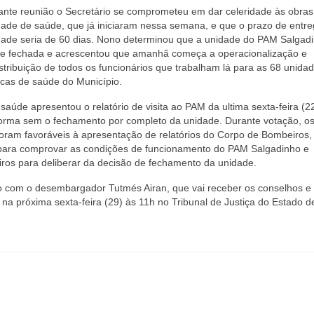
ante reunião o Secretário se comprometeu em dar celeridade às obras
dade de saúde, que já iniciaram nessa semana, e que o prazo de entr
dade seria de 60 dias. Nono determinou que a unidade do PAM Salgad
se fechada e acrescentou que amanhã começa a operacionalização e
stribuição de todos os funcionários que trabalham lá para as 68 unida
icas de saúde do Município.
saúde apresentou o relatório de visita ao PAM da ultima sexta-feira (2
eforma sem o fechamento por completo da unidade. Durante votação, o
oram favoráveis à apresentação de relatórios do Corpo de Bombeiros,
ia para comprovar as condições de funcionamento do PAM Salgadinho e
iros para deliberar da decisão de fechamento da unidade.
 com o desembargador Tutmés Airan, que vai receber os conselhos e
na próxima sexta-feira (29) às 11h no Tribunal de Justiça do Estado d