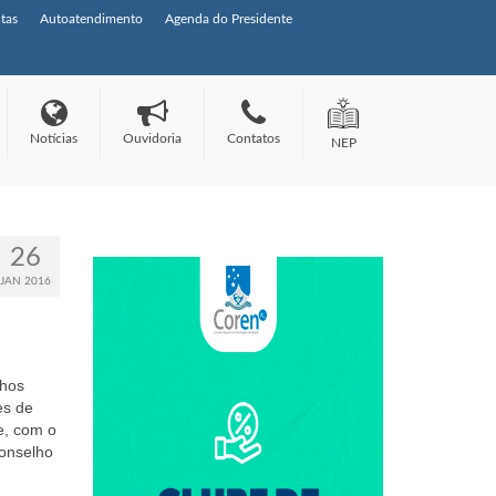
tas
Autoatendimento
Agenda do Presidente
Notícias
Ouvidoria
Contatos
NEP
26
JAN 2016
lhos
es de
e, com o
Conselho