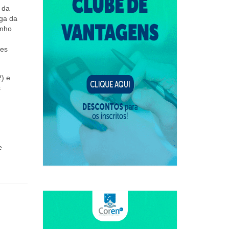
 da
ega da
inho
des
2) e
s
e