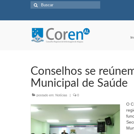
Buscar
por:
In
Conselhos se reúnem
Municipal de Saúde
postado em:
Notícias
|
0
O C
reg
fun
Sec
Mun