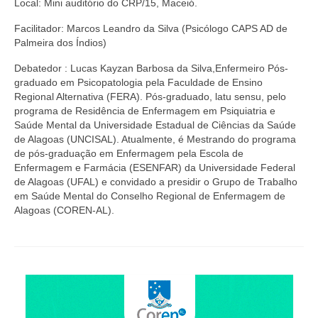
Local: Mini auditório do CRP/15, Maceió.
Suspensão do Exercício Profissional
Facilitador: Marcos Leandro da Silva (Psicólogo CAPS AD de
Para Você
Palmeira dos Índios)
Procedimento para registro
Debatedor : Lucas Kayzan Barbosa da Silva,Enfermeiro Pós-
graduado em Psicopatologia pela Faculdade de Ensino
Clube de Vantagens
Regional Alternativa (FERA). Pós-graduado, latu sensu, pelo
programa de Residência de Enfermagem em Psiquiatria e
Valores dos serviços
Saúde Mental da Universidade Estadual de Ciências da Saúde
de Alagoas (UNCISAL). Atualmente, é Mestrando do programa
Reserva de auditório
de pós-graduação em Enfermagem pela Escola de
Enfermagem e Farmácia (ESENFAR) da Universidade Federal
Notícias
de Alagoas (UFAL) e convidado a presidir o Grupo de Trabalho
em Saúde Mental do Conselho Regional de Enfermagem de
Ouvidoria
Alagoas (COREN-AL).
Contatos
Fale Conosco
NEP