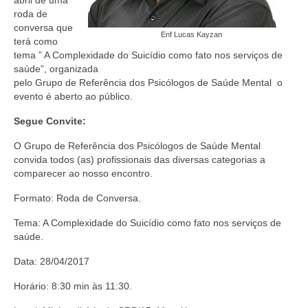
abril de uma
Editais e licitação
roda de
conversa que
Eleições
Enf Lucas Kayzan
terá como
tema ” A Complexidade do Suicídio como fato nos serviços de
Fiscalização
saúde”, organizada
pelo Grupo de Referência dos Psicólogos de Saúde Mental o
Responsabilidade Técnica
evento é aberto ao público.
Legislações
Segue Convite:
Decisões
O Grupo de Referência dos Psicólogos de Saúde Mental
convida todos (as) profissionais das diversas categorias a
Portarias
comparecer ao nosso encontro.
Formato: Roda de Conversa.
Resoluções
Tema: A Complexidade do Suicídio como fato nos serviços de
Desagravo Público
saúde.
Processos Éticos
Data: 28/04/2017
Censura Pública
Horário: 8:30 min às 11:30.