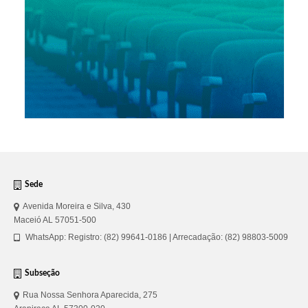
Sede
Avenida Moreira e Silva, 430
Maceió AL 57051-500
WhatsApp: Registro: (82) 99641-0186 | Arrecadação: (82) 98803-5009
Subseção
Rua Nossa Senhora Aparecida, 275