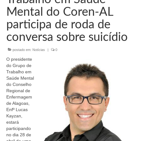
Organograma
Mental do Coren-AL
Conselheiros e Diretoria
participa de roda de
Câmaras Técnicas
conversa sobre suicídio
Carta de Serviços ao Cidadão
postado em:
Notícias
|
0
Governança
O presidente
Transparência e Prestação de Contas
do Grupo de
Trabalho em
Eleições
Saúde Mental
do Conselho
Regional de
Eleições Triênio 2027-2029
Enfermagem
de Alagoas,
Eleições 2023
Enfº Lucas
Kayzan,
Eleições Anteriores
estará
participando
Agenda do presidente
no dia 28 de