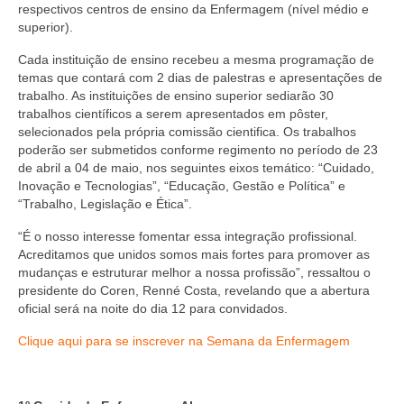
Suspensão do Exercício Profissional
respectivos centros de ensino da Enfermagem (nível médio e
superior).
Para Você
Cada instituição de ensino recebeu a mesma programação de
temas que contará com 2 dias de palestras e apresentações de
Procedimento para registro
trabalho. As instituições de ensino superior sediarão 30
trabalhos científicos a serem apresentados em pôster,
Clube de Vantagens
selecionados pela própria comissão cientifica. Os trabalhos
poderão ser submetidos conforme regimento no período de 23
Valores dos serviços
de abril a 04 de maio, nos seguintes eixos temático: “Cuidado,
Inovação e Tecnologias”, “Educação, Gestão e Política” e
Reserva de auditório
“Trabalho, Legislação e Ética”.
Notícias
“É o nosso interesse fomentar essa integração profissional.
Acreditamos que unidos somos mais fortes para promover as
Ouvidoria
mudanças e estruturar melhor a nossa profissão”, ressaltou o
presidente do Coren, Renné Costa, revelando que a abertura
Contatos
oficial será na noite do dia 12 para convidados.
Fale Conosco
Clique aqui para se inscrever na Semana da Enfermagem
NEP