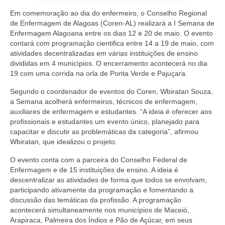
Editais e licitação
Em comemoração ao dia do enfermeiro, o Conselho Regional
Eleições
de Enfermagem de Alagoas (Coren-AL) realizará a I Semana de
Enfermagem Alagoana entre os dias 12 e 20 de maio. O evento
contará com programação cientifica entre 14 a 19 de maio, com
Fiscalização
atividades decentralizadas em várias instituições de ensino
divididas em 4 municípios. O encerramento acontecerá no dia
Responsabilidade Técnica
19 com uma corrida na orla de Ponta Verde e Pajuçara.
Legislações
Segundo o coordenador de eventos do Coren, Wbiratan Souza,
a Semana acolherá enfermeiros, técnicos de enfermagem,
Decisões
auxiliares de enfermagem e estudantes. “A ideia é oferecer aos
profissionais e estudantes um evento único, planejado para
Portarias
capacitar e discutir as problemáticas da categoria”, afirmou
Wbiratan, que idealizou o projeto.
Resoluções
O evento conta com a parceira do Conselho Federal de
Desagravo Público
Enfermagem e de 15 instituições de ensino. A ideia é
descentralizar as atividades de forma que todos se envolvam,
Processos Éticos
participando ativamente da programação e fomentando a
discussão das temáticas da profissão. A programação
Censura Pública
acontecerá simultaneamente nos municípios de Maceió,
Arapiraca, Palmeira dos Índios e Pão de Açúcar, em seus