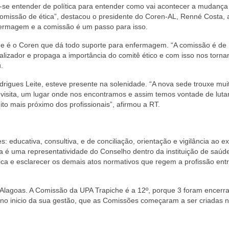
a-se entender de política para entender como vai acontecer a mudança
omissão de ética”, destacou o presidente do Coren-AL, Renné Costa, 
ermagem e a comissão é um passo para isso.
ue é o Coren que dá todo suporte para enfermagem. “A comissão é de
calizador e propaga a importância do comitê ético e com isso nos torn
.
drigues Leite, esteve presente na solenidade. “A nova sede trouxe mui
visita, um lugar onde nos encontramos e assim temos vontade de luta
to mais próximo dos profissionais”, afirmou a RT.
 educativa, consultiva, e de conciliação, orientação e vigilância ao ex
Ela é uma representatividade do Conselho dentro da instituição de saúd
Ética e esclarecer os demais atos normativos que regem a profissão ent
 Alagoas. A Comissão da UPA Trapiche é a 12º, porque 3 foram encerr
 no inicio da sua gestão, que as Comissões começaram a ser criadas 