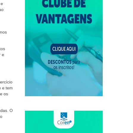
 e
ao
amos
tos
r e
ercício
e e tem
re os
adas. O
no