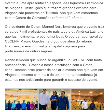
Editais e licitação
evento e uma apresentação especial da Orquestra Filarmônica
de Alagoas. “Instituições que trazem grandes eventos para
Eleições
Alagoas são parceiros do Turismo. Ano que vem estaremos
com o Centro de Convenções reformado”, afirmou.
Fiscalização
O presidente do Cofen, Manoel Neri, lembrou que o evento traz
Responsabilidade Técnica
cerca de 7 mil profissionais do país todo e da América Latina, o
que faz movimentar e economia local. O coordenador-geral do
CBCENF, Magno Guedes, reforçou que além do retorno
Legislações
financeiro, o evento divulga a capital alagoana para
profissionais de outras regiões.
Decisões
Renné lembrou que nunca se organizou o CBCENF com tanta
Portarias
antecedência. “Graças a nossa articulação com o Cofen,
conquistamos esse prazer de sediar o evento ano que vem em
Resoluções
Alagoas e mesmo com mais de um ano de antecedência já
estamos nos articulando para garantir o sucesso do evento.
Desagravo Público
Processos Éticos
Censura Pública