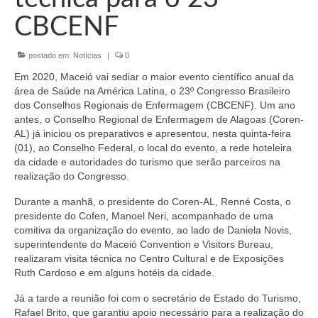
Organograma
CBCENF
Conselheiros e Diretoria
postado em:
Notícias
|
0
Câmaras Técnicas
Em 2020, Maceió vai sediar o maior evento científico anual da
Carta de Serviços ao Cidadão
área de Saúde na América Latina, o 23º Congresso Brasileiro
dos Conselhos Regionais de Enfermagem (CBCENF). Um ano
Governança
antes, o Conselho Regional de Enfermagem de Alagoas (Coren-
AL) já iniciou os preparativos e apresentou, nesta quinta-feira
Transparência e Prestação de Contas
(01), ao Conselho Federal, o local do evento, a rede hoteleira
da cidade e autoridades do turismo que serão parceiros na
Eleições
realização do Congresso.
Durante a manhã, o presidente do Coren-AL, Renné Costa, o
Eleições Triênio 2027-2029
presidente do Cofen, Manoel Neri, acompanhado de uma
comitiva da organização do evento, ao lado de Daniela Novis,
Eleições 2023
superintendente do Maceió Convention e Visitors Bureau,
realizaram visita técnica no Centro Cultural e de Exposições
Eleições Anteriores
Ruth Cardoso e em alguns hotéis da cidade.
Agenda do presidente
Já a tarde a reunião foi com o secretário de Estado do Turismo,
Rafael Brito, que garantiu apoio necessário para a realização do