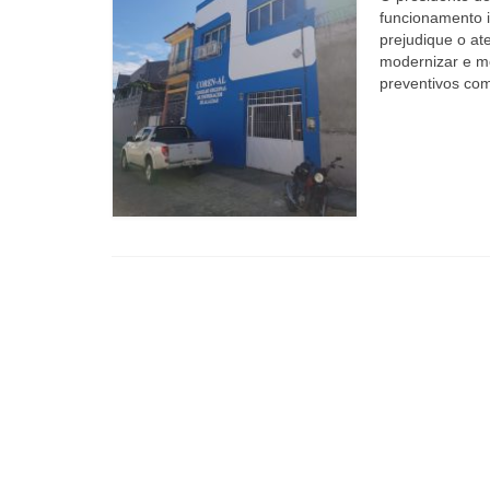
funcionamento 
prejudique o a
modernizar e me
preventivos co