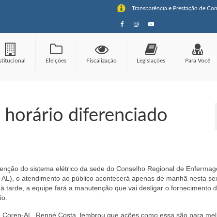
Transparência e Prestação de Con
stitucional
Eleições
Fiscalização
Legislações
Para Você
horário diferenciado
enção do sistema elétrico da sede do Conselho Regional de Enferma
AL), o atendimento ao público acontecerá apenas de manhã nesta sext
 à tarde, a equipe fará a manutenção que vai desligar o fornecimento 
io.
o Coren-AL, Renné Costa, lembrou que ações como essa são para mel