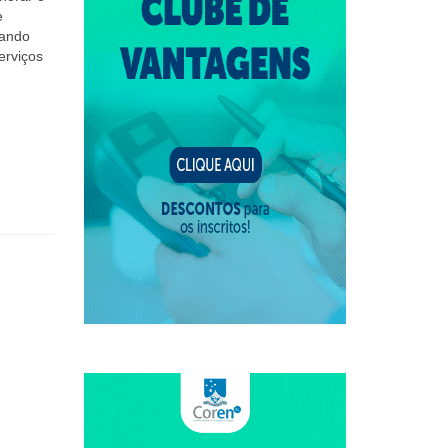
e
tando
erviços