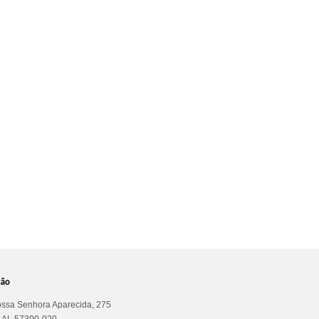
ção
ssa Senhora Aparecida, 275
a AL 57300-020