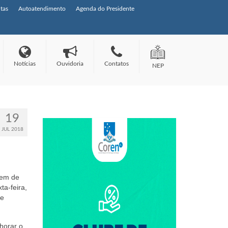
tas
Autoatendimento
Agenda do Presidente
Notícias
Ouvidoria
Contatos
NEP
19
JUL 2018
gem de
a-feira,
de
horar o