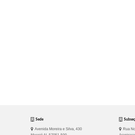
Sede
Subse
Avenida Moreira e Silva, 430
Rua No
Maceió AL 57051-500
Arapirac