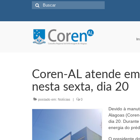
Buscar
por:
In
Coren-AL atende em 
nesta sexta, dia 20
postado em:
Notícias
|
0
Devido à manut
Alagoas (Coren-
dia 20. Durante
energia do préd
O presidente d