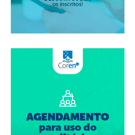
Suspensão do Exercício Profissional
Para Você
Procedimento para registro
Clube de Vantagens
Valores dos serviços
Reserva de auditório
Notícias
Ouvidoria
Contatos
Fale Conosco
NEP