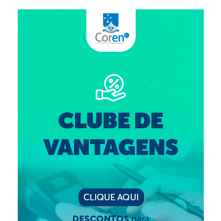
Editais e licitação
Eleições
Fiscalização
Responsabilidade Técnica
Legislações
Decisões
Portarias
Resoluções
Desagravo Público
Processos Éticos
Censura Pública