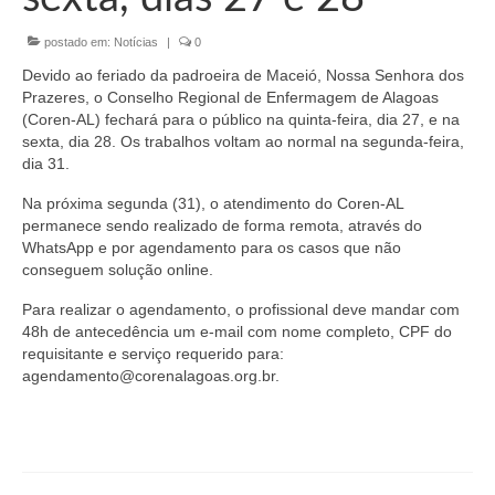
Organograma
postado em:
Notícias
|
0
Conselheiros e Diretoria
Devido ao feriado da padroeira de Maceió, Nossa Senhora dos
Câmaras Técnicas
Prazeres, o Conselho Regional de Enfermagem de Alagoas
(Coren-AL) fechará para o público na quinta-feira, dia 27, e na
Carta de Serviços ao Cidadão
sexta, dia 28. Os trabalhos voltam ao normal na segunda-feira,
dia 31.
Governança
Na próxima segunda (31), o atendimento do Coren-AL
permanece sendo realizado de forma remota, através do
Transparência e Prestação de Contas
WhatsApp e por agendamento para os casos que não
conseguem solução online.
Eleições
Para realizar o agendamento, o profissional deve mandar com
Eleições Triênio 2027-2029
48h de antecedência um e-mail com nome completo, CPF do
requisitante e serviço requerido para:
Eleições 2023
agendamento@corenalagoas.org.br.
Eleições Anteriores
Agenda do presidente