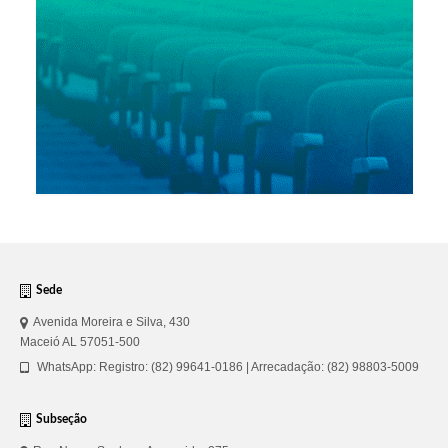
Sede
Avenida Moreira e Silva, 430
Maceió AL 57051-500
WhatsApp: Registro: (82) 99641-0186 | Arrecadação: (82) 98803-5009
Subseção