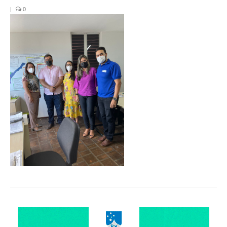
Organograma
|
0
Conselheiros e Diretoria
Câmaras Técnicas
Carta de Serviços ao Cidadão
Governança
Transparência e Prestação de Contas
Eleições
Eleições Triênio 2027-2029
Eleições 2023
Eleições Anteriores
Agenda do presidente