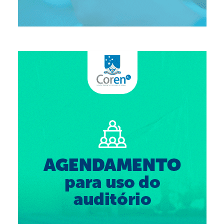
Suspensão do Exercício Profissional
Para Você
Procedimento para registro
Clube de Vantagens
Valores dos serviços
Reserva de auditório
Notícias
Ouvidoria
Contatos
Fale Conosco
NEP