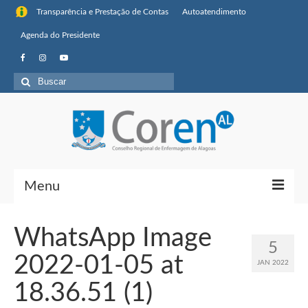
Transparência e Prestação de Contas
Autoatendimento
Agenda do Presidente
Buscar
por:
Menu
Institucional
WhatsApp Image
5
Sobre o Coren-AL
2022-01-05 at
JAN 2022
Missão, visão de futuro e valores
18.36.51 (1)