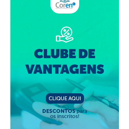
Editais e licitação
Eleições
Fiscalização
Responsabilidade Técnica
Legislações
Decisões
Portarias
Resoluções
Desagravo Público
Processos Éticos
Censura Pública