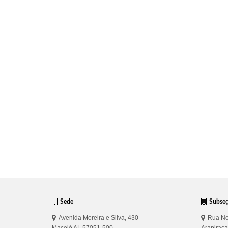
Sede
Subse
Avenida Moreira e Silva, 430
Rua No
Maceió AL 57051-500
Arapirac