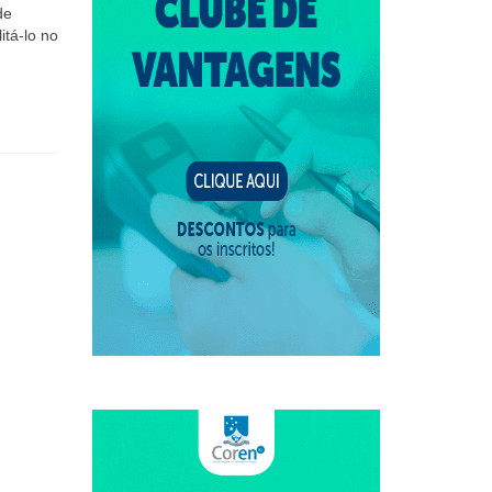
de
itá-lo no