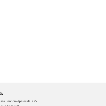
ção
ssa Senhora Aparecida, 275
a AL 57300-020