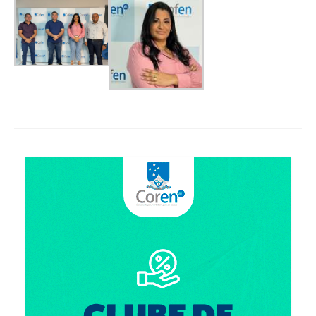
Suspensão do Exercício Profissional
Para Você
Procedimento para registro
Clube de Vantagens
Valores dos serviços
Reserva de auditório
Notícias
Ouvidoria
Contatos
Fale Conosco
NEP