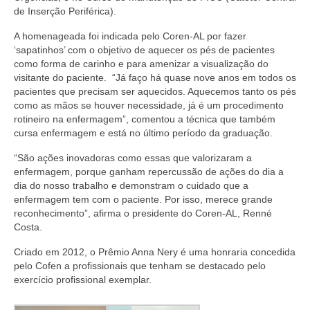
Editais e licitação
de Inserção Periférica).
Eleições
A homenageada foi indicada pelo Coren-AL por fazer
‘sapatinhos’ com o objetivo de aquecer os pés de pacientes
Fiscalização
como forma de carinho e para amenizar a visualização do
visitante do paciente. “Já faço há quase nove anos em todos os
Responsabilidade Técnica
pacientes que precisam ser aquecidos. Aquecemos tanto os pés
como as mãos se houver necessidade, já é um procedimento
Legislações
rotineiro na enfermagem”, comentou a técnica que também
cursa enfermagem e está no último período da graduação.
Decisões
“São ações inovadoras como essas que valorizaram a
enfermagem, porque ganham repercussão de ações do dia a
Portarias
dia do nosso trabalho e demonstram o cuidado que a
enfermagem tem com o paciente. Por isso, merece grande
Resoluções
reconhecimento”, afirma o presidente do Coren-AL, Renné
Costa.
Desagravo Público
Criado em 2012, o Prêmio Anna Nery é uma honraria concedida
Processos Éticos
pelo Cofen a profissionais que tenham se destacado pelo
exercício profissional exemplar.
Censura Pública