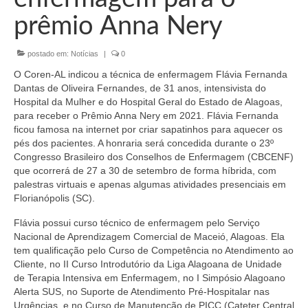
Organograma
prêmio Anna Nery
Conselheiros e Diretoria
postado em:
Notícias
|
0
Câmaras Técnicas
O Coren-AL indicou a técnica de enfermagem Flávia Fernanda
Carta de Serviços ao Cidadão
Dantas de Oliveira Fernandes, de 31 anos, intensivista do
Hospital da Mulher e do Hospital Geral do Estado de Alagoas,
Governança
para receber o Prêmio Anna Nery em 2021. Flávia Fernanda
ficou famosa na internet por criar sapatinhos para aquecer os
Transparência e Prestação de Contas
pés dos pacientes. A honraria será concedida durante o 23º
Congresso Brasileiro dos Conselhos de Enfermagem (CBCENF)
Eleições
que ocorrerá de 27 a 30 de setembro de forma híbrida, com
palestras virtuais e apenas algumas atividades presenciais em
Florianópolis (SC).
Eleições Triênio 2027-2029
Flávia possui curso técnico de enfermagem pelo Serviço
Eleições 2023
Nacional de Aprendizagem Comercial de Maceió, Alagoas. Ela
tem qualificação pelo Curso de Competência no Atendimento ao
Eleições Anteriores
Cliente, no II Curso Introdutório da Liga Alagoana de Unidade
de Terapia Intensiva em Enfermagem, no I Simpósio Alagoano
Agenda do presidente
Alerta SUS, no Suporte de Atendimento Pré-Hospitalar nas
Urgências, e no Curso de Manutenção de PICC (Cateter Central