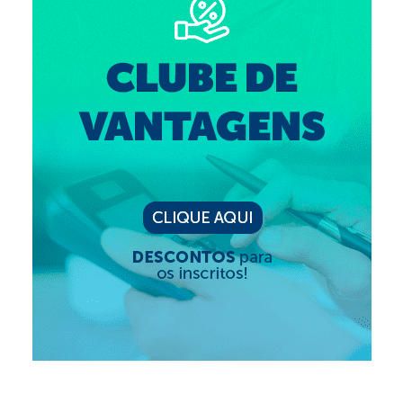
Editais e licitação
Eleições
Fiscalização
Responsabilidade Técnica
Legislações
Decisões
Portarias
Resoluções
Desagravo Público
Processos Éticos
Censura Pública