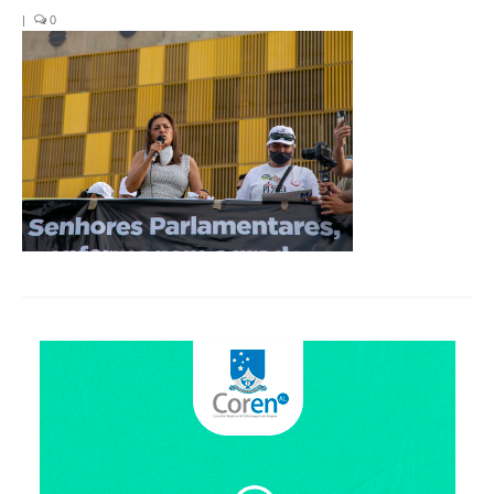
Organograma
|
0
Conselheiros e Diretoria
Câmaras Técnicas
Carta de Serviços ao Cidadão
Governança
Transparência e Prestação de Contas
Eleições
Eleições Triênio 2027-2029
Eleições 2023
Eleições Anteriores
Agenda do presidente