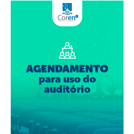
Suspensão do Exercício Profissional
Para Você
Procedimento para registro
Clube de Vantagens
Valores dos serviços
Reserva de auditório
Notícias
Ouvidoria
Contatos
Fale Conosco
NEP