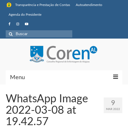
Transparência e Prestação de Contas
Autoatendimento
Agenda do Presidente
Buscar
por:
Menu
Institucional
WhatsApp Image
9
Sobre o Coren-AL
2022-03-08 at
MAR 2022
Missão, visão de futuro e valores
19.42.57