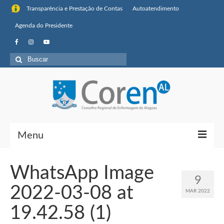
Transparência e Prestação de Contas
Autoatendimento
Agenda do Presidente
Buscar
por:
Menu
Institucional
WhatsApp Image
9
Sobre o Coren-AL
2022-03-08 at
MAR 2022
Missão, visão de futuro e valores
19.42.58 (1)