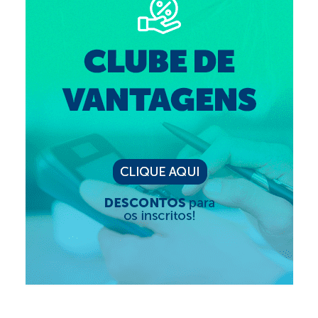
Editais e licitação
Eleições
Fiscalização
Responsabilidade Técnica
Legislações
Decisões
Portarias
Resoluções
Desagravo Público
Processos Éticos
Censura Pública