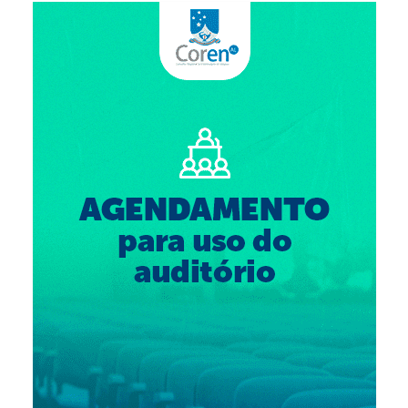
Suspensão do Exercício Profissional
Para Você
Procedimento para registro
Clube de Vantagens
Valores dos serviços
Reserva de auditório
Notícias
Ouvidoria
Contatos
Fale Conosco
NEP