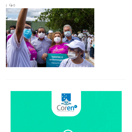
Organograma
|
0
Conselheiros e Diretoria
Câmaras Técnicas
Carta de Serviços ao Cidadão
Governança
Transparência e Prestação de Contas
Eleições
Eleições Triênio 2027-2029
Eleições 2023
Eleições Anteriores
Agenda do presidente