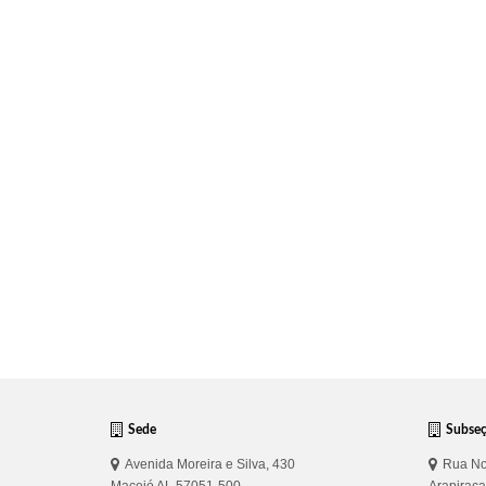
Sede
Subse
Avenida Moreira e Silva, 430
Rua No
Maceió AL 57051-500
Arapirac