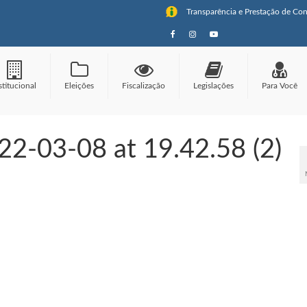
Transparência e Prestação de Con
stitucional
Eleições
Fiscalização
Legislações
Para Você
2-03-08 at 19.42.58 (2)