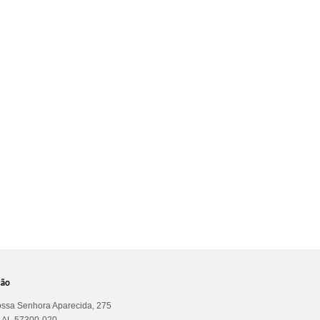
ção
ssa Senhora Aparecida, 275
a AL 57300-020