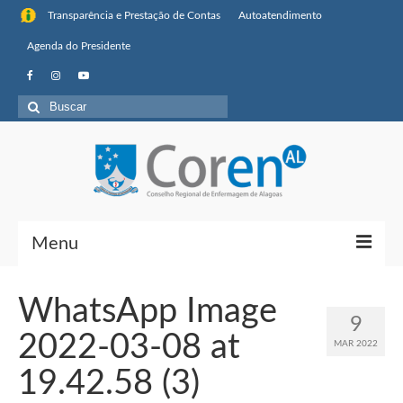
Transparência e Prestação de Contas
Autoatendimento
Agenda do Presidente
Buscar
por:
Menu
Institucional
WhatsApp Image
9
Sobre o Coren-AL
2022-03-08 at
MAR 2022
Missão, visão de futuro e valores
19.42.58 (3)