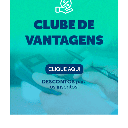
Editais e licitação
Eleições
Fiscalização
Responsabilidade Técnica
Legislações
Decisões
Portarias
Resoluções
Desagravo Público
Processos Éticos
Censura Pública