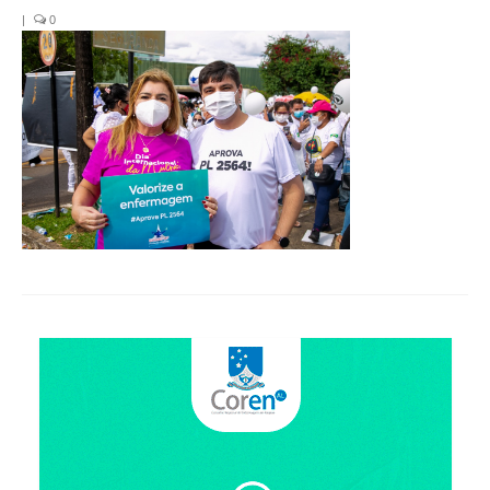
Organograma
|
0
Conselheiros e Diretoria
Câmaras Técnicas
Carta de Serviços ao Cidadão
Governança
Transparência e Prestação de Contas
Eleições
Eleições Triênio 2027-2029
Eleições 2023
Eleições Anteriores
Agenda do presidente