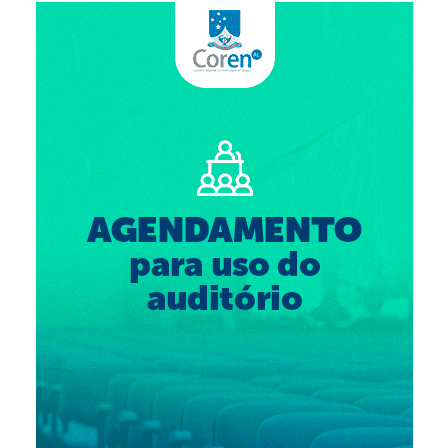
Suspensão do Exercício Profissional
Para Você
Procedimento para registro
Clube de Vantagens
Valores dos serviços
Reserva de auditório
Notícias
Ouvidoria
Contatos
Fale Conosco
NEP