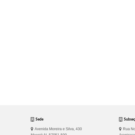
Sede
Subse
Avenida Moreira e Silva, 430
Rua No
Maceió AL 57051-500
Arapirac