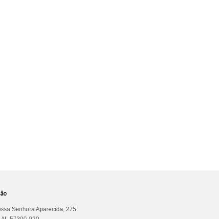
ção
ssa Senhora Aparecida, 275
a AL 57300-020