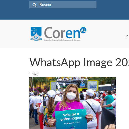
Buscar
por:
In
WhatsApp Image 202
|
0