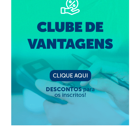
Editais e licitação
Eleições
Fiscalização
Responsabilidade Técnica
Legislações
Decisões
Portarias
Resoluções
Desagravo Público
Processos Éticos
Censura Pública