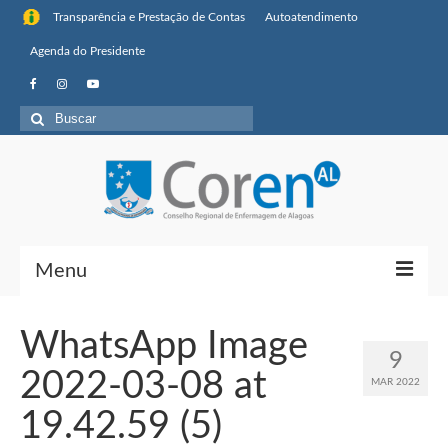
Transparência e Prestação de Contas
Autoatendimento
Agenda do Presidente
Buscar
por:
Menu
Institucional
WhatsApp Image
9
Sobre o Coren-AL
2022-03-08 at
MAR 2022
Missão, visão de futuro e valores
19.42.59 (5)