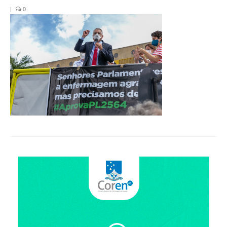
Organograma
|
0
Conselheiros e Diretoria
Câmaras Técnicas
Carta de Serviços ao Cidadão
Governança
Transparência e Prestação de Contas
Eleições
Eleições Triênio 2027-2029
Eleições 2023
Eleições Anteriores
Agenda do presidente