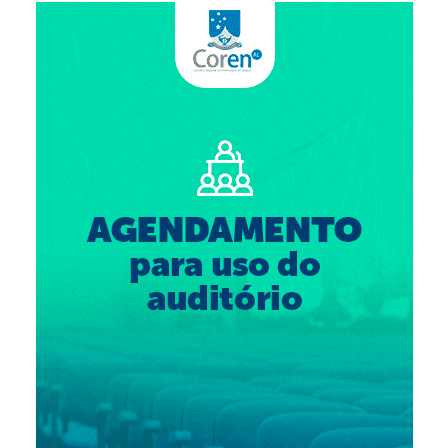
Suspensão do Exercício Profissional
Para Você
Procedimento para registro
Clube de Vantagens
Valores dos serviços
Reserva de auditório
Notícias
Ouvidoria
Contatos
Fale Conosco
NEP