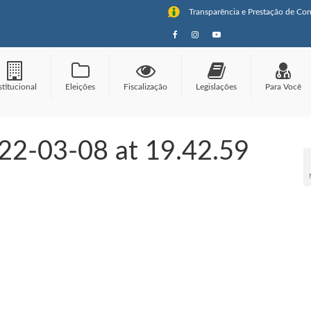
Transparência e Prestação de Con
stitucional
Eleições
Fiscalização
Legislações
Para Você
2-03-08 at 19.42.59