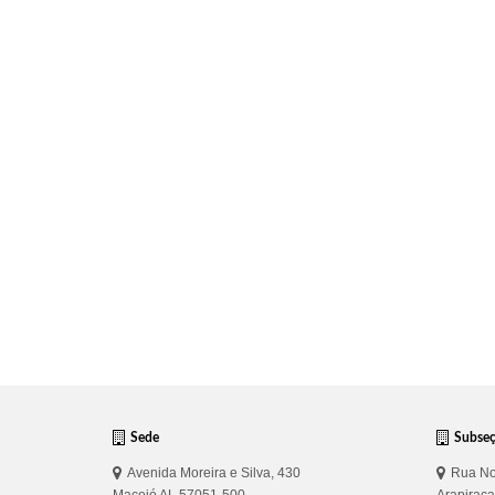
Sede
Subse
Avenida Moreira e Silva, 430
Rua No
Maceió AL 57051-500
Arapirac