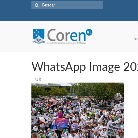
Buscar
por:
In
WhatsApp Image 202
|
0