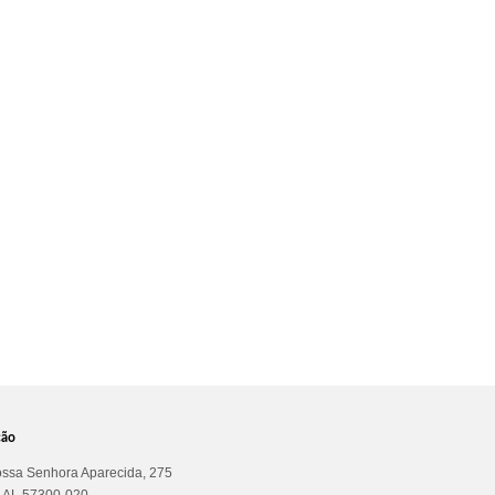
ção
ssa Senhora Aparecida, 275
a AL 57300-020