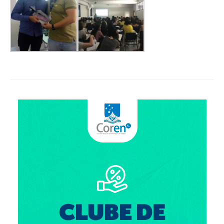
Suspensão do Exercício Profissional
Para Você
Procedimento para registro
Clube de Vantagens
Valores dos serviços
Reserva de auditório
Notícias
Ouvidoria
Contatos
Fale Conosco
NEP