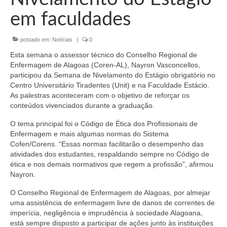
Organograma
em faculdades
Conselheiros e Diretoria
postado em:
Notícias
|
0
Câmaras Técnicas
Esta semana o assessor técnico do Conselho Regional de
Carta de Serviços ao Cidadão
Enfermagem de Alagoas (Coren-AL), Nayron Vasconcellos,
participou da Semana de Nivelamento do Estágio obrigatório no
Governança
Centro Universitário Tiradentes (Unit) e na Faculdade Estácio.
As palestras aconteceram com o objetivo de reforçar os
Transparência e Prestação de Contas
conteúdos vivenciados durante a graduação.
O tema principal foi o Código de Ética dos Profissionais de
Eleições
Enfermagem e mais algumas normas do Sistema
Cofen/Corens. “Essas normas facilitarão o desempenho das
Eleições Triênio 2027-2029
atividades dos estudantes, respaldando sempre no Código de
ética e nos demais normativos que regem a profissão”, afirmou
Eleições 2023
Nayron.
Eleições Anteriores
O Conselho Regional de Enfermagem de Alagoas, por almejar
uma assistência de enfermagem livre de danos de correntes de
Agenda do presidente
imperícia, negligência e imprudência à sociedade Alagoana,
está sempre disposto a participar de ações junto às instituições