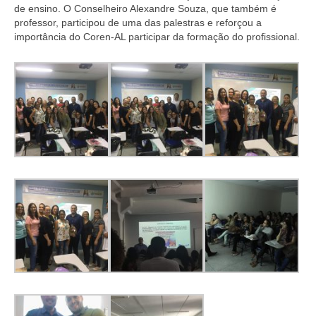
Editais e licitação
de ensino. O Conselheiro Alexandre Souza, que também é
professor, participou de uma das palestras e reforçou a
Eleições
importância do Coren-AL participar da formação do profissional.
Fiscalização
Responsabilidade Técnica
Legislações
Decisões
Portarias
Resoluções
Desagravo Público
Processos Éticos
Censura Pública