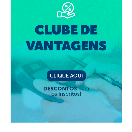
Editais e licitação
Eleições
Fiscalização
Responsabilidade Técnica
Legislações
Decisões
Portarias
Resoluções
Desagravo Público
Processos Éticos
Censura Pública