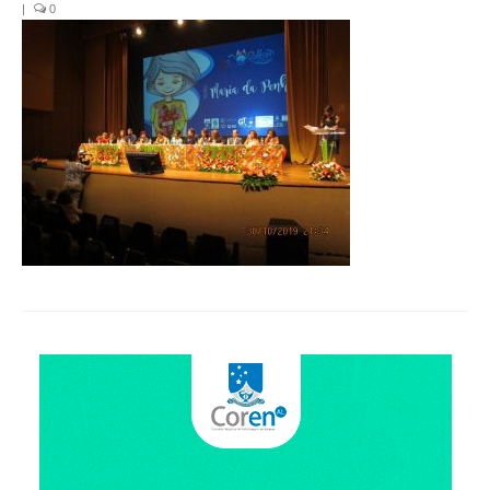
Organograma
|
0
Conselheiros e Diretoria
Câmaras Técnicas
Carta de Serviços ao Cidadão
Governança
Transparência e Prestação de Contas
Eleições
Eleições Triênio 2027-2029
Eleições 2023
Eleições Anteriores
Agenda do presidente