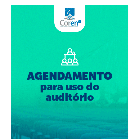
Suspensão do Exercício Profissional
Para Você
Procedimento para registro
Clube de Vantagens
Valores dos serviços
Reserva de auditório
Notícias
Ouvidoria
Contatos
Fale Conosco
NEP