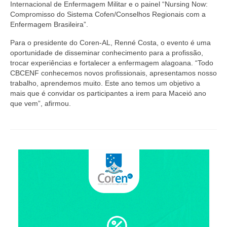
Editais e licitação
Internacional de Enfermagem Militar e o painel “Nursing Now:
Compromisso do Sistema Cofen/Conselhos Regionais com a
Eleições
Enfermagem Brasileira”.
Para o presidente do Coren-AL, Renné Costa, o evento é uma
Fiscalização
oportunidade de disseminar conhecimento para a profissão,
trocar experiências e fortalecer a enfermagem alagoana. “Todo
Responsabilidade Técnica
CBCENF conhecemos novos profissionais, apresentamos nosso
trabalho, aprendemos muito. Este ano temos um objetivo a
Legislações
mais que é convidar os participantes a irem para Maceió ano
que vem”, afirmou.
Decisões
Portarias
Resoluções
Desagravo Público
Processos Éticos
Censura Pública