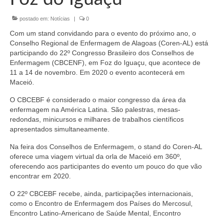
Organograma
postado em:
Notícias
|
0
Conselheiros e Diretoria
Com um stand convidando para o evento do próximo ano, o
Câmaras Técnicas
Conselho Regional de Enfermagem de Alagoas (Coren-AL) está
participando do 22º Congresso Brasileiro dos Conselhos de
Carta de Serviços ao Cidadão
Enfermagem (CBCENF), em Foz do Iguaçu, que acontece de
11 a 14 de novembro. Em 2020 o evento acontecerá em
Governança
Maceió.
O CBCEBF é considerado o maior congresso da área da
Transparência e Prestação de Contas
enfermagem na América Latina. São palestras, mesas-
redondas, minicursos e milhares de trabalhos científicos
Eleições
apresentados simultaneamente.
Eleições Triênio 2027-2029
Na feira dos Conselhos de Enfermagem, o stand do Coren-AL
oferece uma viagem virtual da orla de Maceió em 360º,
Eleições 2023
oferecendo aos participantes do evento um pouco do que vão
encontrar em 2020.
Eleições Anteriores
O 22º CBCEBF recebe, ainda, participações internacionais,
Agenda do presidente
como o Encontro de Enfermagem dos Países do Mercosul,
Encontro Latino-Americano de Saúde Mental, Encontro