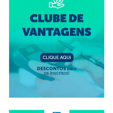
Suspensão do Exercício Profissional
Para Você
Procedimento para registro
Clube de Vantagens
Valores dos serviços
Reserva de auditório
Notícias
Ouvidoria
Contatos
Fale Conosco
NEP