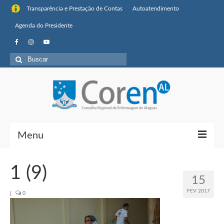
Transparência e Prestação de Contas
Autoatendimento
Agenda do Presidente
Buscar
por:
Menu
Institucional
1 (9)
15
Sobre o Coren-AL
FEV 2017
|
0
Missão, visão de futuro e valores