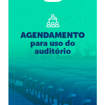
Suspensão do Exercício Profissional
Para Você
Procedimento para registro
Clube de Vantagens
Valores dos serviços
Reserva de auditório
Notícias
Ouvidoria
Contatos
Fale Conosco
NEP