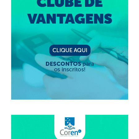
Editais e licitação
Eleições
Fiscalização
Responsabilidade Técnica
Legislações
Decisões
Portarias
Resoluções
Desagravo Público
Processos Éticos
Censura Pública