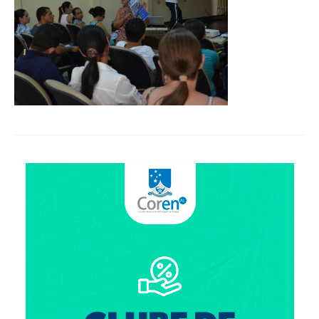
Organograma
Conselheiros e Diretoria
Câmaras Técnicas
Carta de Serviços ao Cidadão
Governança
Transparência e Prestação de Contas
Eleições
Eleições Triênio 2027-2029
Eleições 2023
Eleições Anteriores
Agenda do presidente