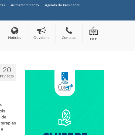
tas
Autoatendimento
Agenda do Presidente
Notícias
Ouvidoria
Contatos
NEP
20
FEV 2020
a
ois
a de
 terapias
 e