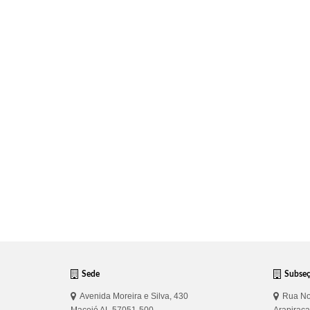
Sede
Subse
Avenida Moreira e Silva, 430
Rua No
Maceió AL 57051-500
Arapirac