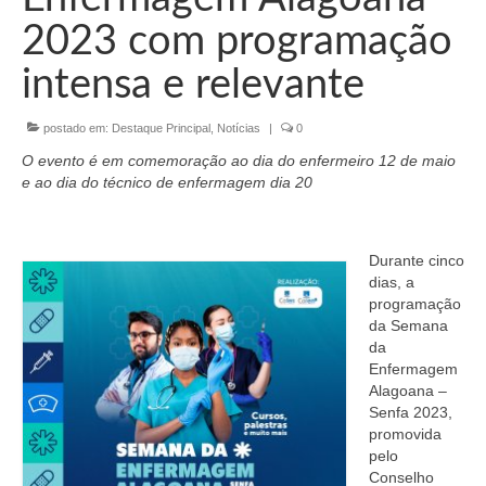
Organograma
2023 com programação
Conselheiros e Diretoria
intensa e relevante
Câmaras Técnicas
postado em:
Destaque Principal
,
Notícias
|
0
Carta de Serviços ao Cidadão
O evento é em comemoração ao dia do enfermeiro 12 de maio
Governança
e ao dia do técnico de enfermagem dia 20
Transparência e Prestação de Contas
Durante cinco
Eleições
dias, a
programação
Eleições Triênio 2027-2029
da Semana
da
Eleições 2023
Enfermagem
Alagoana –
Eleições Anteriores
Senfa 2023,
promovida
Agenda do presidente
pelo
Conselho