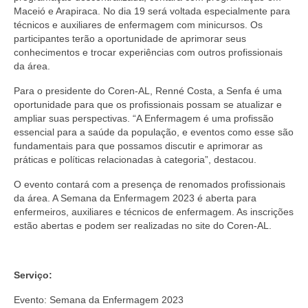
Suspensão do Exercício Profissional
Maceió e Arapiraca. No dia 19 será voltada especialmente para
técnicos e auxiliares de enfermagem com minicursos. Os
Para Você
participantes terão a oportunidade de aprimorar seus
conhecimentos e trocar experiências com outros profissionais
Procedimento para registro
da área.
Clube de Vantagens
Para o presidente do Coren-AL, Renné Costa, a Senfa é uma
oportunidade para que os profissionais possam se atualizar e
Valores dos serviços
ampliar suas perspectivas. “A Enfermagem é uma profissão
essencial para a saúde da população, e eventos como esse são
fundamentais para que possamos discutir e aprimorar as
Reserva de auditório
práticas e políticas relacionadas à categoria”, destacou.
Notícias
O evento contará com a presença de renomados profissionais
da área. A Semana da Enfermagem 2023 é aberta para
Ouvidoria
enfermeiros, auxiliares e técnicos de enfermagem. As inscrições
estão abertas e podem ser realizadas no site do Coren-AL.
Contatos
Fale Conosco
Serviço:
NEP
Evento: Semana da Enfermagem 2023