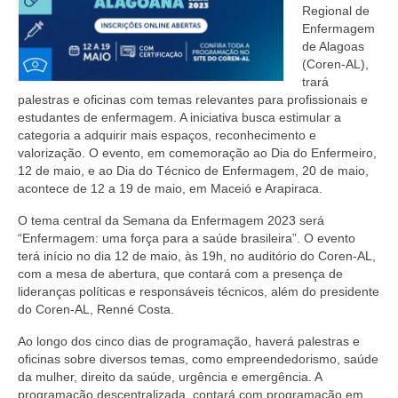
Editais e licitação
Regional de
Enfermagem
Eleições
de Alagoas
(Coren-AL),
Fiscalização
trará
palestras e oficinas com temas relevantes para profissionais e
Responsabilidade Técnica
estudantes de enfermagem. A iniciativa busca estimular a
categoria a adquirir mais espaços, reconhecimento e
Legislações
valorização. O evento, em comemoração ao Dia do Enfermeiro,
12 de maio, e ao Dia do Técnico de Enfermagem, 20 de maio,
Decisões
acontece de 12 a 19 de maio, em Maceió e Arapiraca.
O tema central da Semana da Enfermagem 2023 será
Portarias
“Enfermagem: uma força para a saúde brasileira”. O evento
terá início no dia 12 de maio, às 19h, no auditório do Coren-AL,
Resoluções
com a mesa de abertura, que contará com a presença de
lideranças políticas e responsáveis técnicos, além do presidente
Desagravo Público
do Coren-AL, Renné Costa.
Processos Éticos
Ao longo dos cinco dias de programação, haverá palestras e
oficinas sobre diversos temas, como empreendedorismo, saúde
Censura Pública
da mulher, direito da saúde, urgência e emergência. A
programação descentralizada, contará com programação em