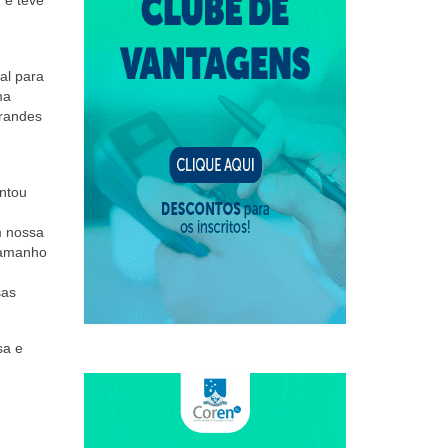
al para
ma
randes
ontou
m nossa
 tamanho
sas
sa e