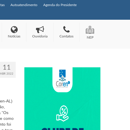
tas
Autoatendimento
Agenda do Presidente
Notícias
Ouvidoria
Contatos
NEP
11
ABR 2022
ren-AL)
ão,
a “Os
se como
to foi
 e teve