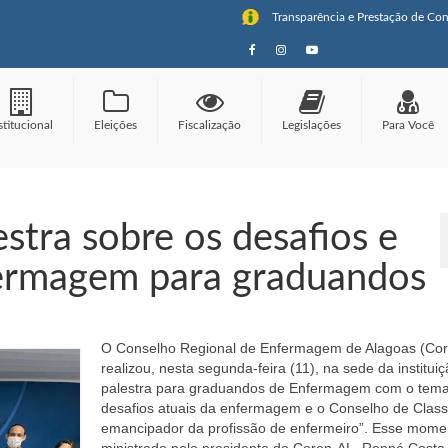
Transparência e Prestação de Con
stitucional
Eleições
Fiscalização
Legislações
Para Você
estra sobre os desafios e
ermagem para graduandos
O Conselho Regional de Enfermagem de Alagoas (Co
realizou, nesta segunda-feira (11), na sede da instituiç
palestra para graduandos de Enfermagem com o tem
desafios atuais da enfermagem e o Conselho de Clas
emancipador da profissão de enfermeiro”. Esse momen
ministrado pelo presidente do Coren-AL, Renné Costa,