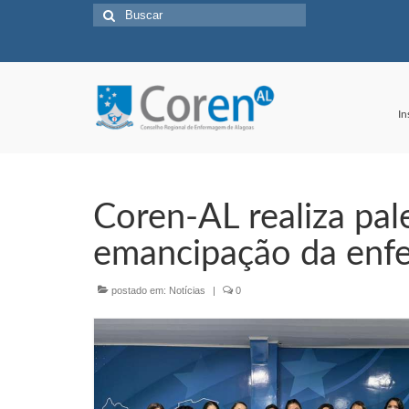
Buscar
por:
In
Coren-AL realiza pal
emancipação da enf
postado em:
Notícias
|
0