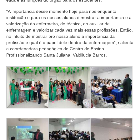
ética e as funções do órgão para os estudantes.
Suspensão do Exercício Profissional
“A importância desse momento hoje para nós enquanto
Para Você
instituição e para os nossos alunos é mostrar a importância e a
valorização do enfermeiro, do técnico, do auxiliar de
Procedimento para registro
enfermagem e valorizar cada vez mais essas profissões. Então,
no intuito de mostrar pro nosso aluno a importância da
Clube de Vantagens
profissão e qual é o papel dele dentro da enfermagem”, salienta
a coordenadora pedagógica do Centro de Ensino
Valores dos serviços
Profissionalizando Santa Juliana, Valdilucia Barros.
Reserva de auditório
Notícias
Ouvidoria
Contatos
Fale Conosco
NEP