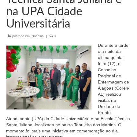
Organograma
na UPA Cidade
Conselheiros e Diretoria
Universitária
Câmaras Técnicas
postado em:
Notícias
|
0
Carta de Serviços ao Cidadão
Durante a tarde
Governança
e a noite da
última quinta-
Transparência e Prestação de Contas
feira (12), o
Conselho
Eleições
Regional de
Enfermagem de
Eleições Triênio 2027-2029
Alagoas (Coren-
AL) realizou
visitas na
Eleições 2023
Unidade de
Pronto
Eleições Anteriores
Atendimento (UPA) da Cidade Universitária e na Escola Técnica
Santa Juliana, localizada no bairro Tabuleiro dos Martins. O
Agenda do presidente
momento foi mais uma iniciativa em comemoração ao dia