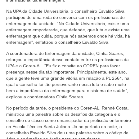
internacional da enfermagem.
Editais e licitação
Na UPA da Cidade Universitária, o conselheiro Esvaldo Silva
Eleições
participou de uma roda de conversa com os profissionais de
enfermagem da unidade. “Na Cidade Universitária, existe uma
Fiscalização
enfermagem empoderada, que defende, que luta e existe uma
enfermagem que cuida, porque nós sabemos onde há vida, há
Responsabilidade Técnica
enfermagem”, enfatizou o conselheiro Esvaldo Silva.
Legislações
A coordenadora de Enfermagem da unidade, Cíntia Soares,
reforçou a importância desse contato entre os profissionais da
Decisões
UPA e o Coren-AL. “Eu fiz o convite ao COREN para fazer
presença nesse dia tão importante. Principalmente, este ano,
Portarias
que a gente teve uma grande vitória em relação a PL 2564, na
qual o conselho foi tão perseverante nessa luta e sabe muito
Resoluções
bem a importância da enfermagem para o sistema de saúde”,
explicou a coordenadora Cíntia Soares.
Desagravo Público
No período da tarde, o presidente do Coren-AL, Renné Costa,
ministrou uma palestra sobre os desafios da categoria e o
Processos Éticos
conselho de classe como emancipador da profissão enfermeiro
na Escola Técnica Santa Juliana. Já no período da noite, o
Censura Pública
conselheiro Esvaldo Silva deu uma palestra sobre o código de