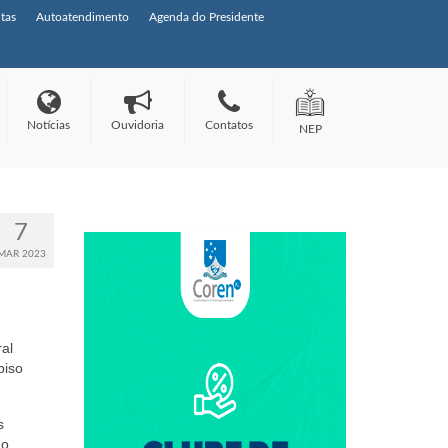
tas
Autoatendimento
Agenda do Presidente
Notícias
Ouvidoria
Contatos
NEP
7
MAR 2023
al
piso
s
 o