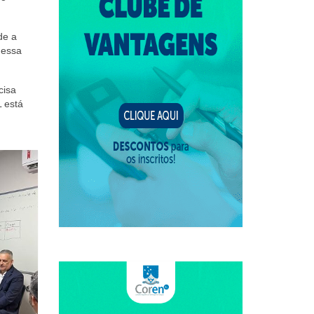
de a
 essa
cisa
L está