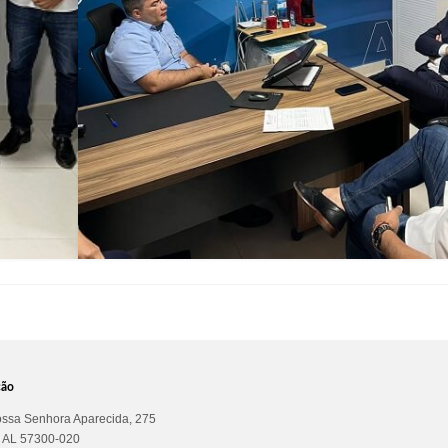
ção
ssa Senhora Aparecida, 275
a AL 57300-020