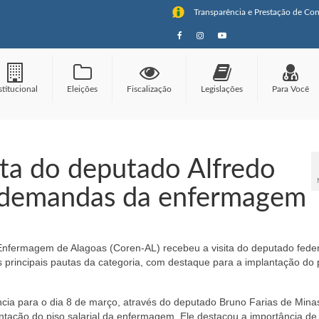
Transparência e Prestação de Con
stitucional
Eleições
Fiscalização
Legislações
Para Você
ita do deputado Alfredo
r demandas da enfermagem
 Enfermagem de Alagoas (Coren-AL) recebeu a visita do deputado feder
s principais pautas da categoria, com destaque para a implantação do 
cia para o dia 8 de março, através do deputado Bruno Farias de Mina
antação do piso salarial da enfermagem. Ele destacou a importância de