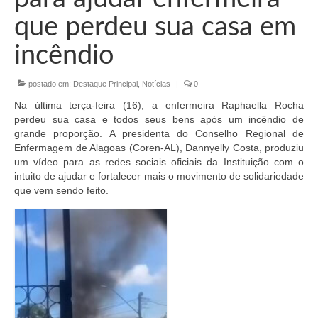
Organograma
que perdeu sua casa em
Conselheiros e Diretoria
incêndio
Câmaras Técnicas
postado em:
Destaque Principal
,
Notícias
|
0
Carta de Serviços ao Cidadão
Na última terça-feira (16), a enfermeira Raphaella Rocha
Governança
perdeu sua casa e todos seus bens após um incêndio de
grande proporção. A presidenta do Conselho Regional de
Transparência e Prestação de Contas
Enfermagem de Alagoas (Coren-AL), Dannyelly Costa, produziu
um vídeo para as redes sociais oficiais da Instituição com o
Eleições
intuito de ajudar e fortalecer mais o movimento de solidariedade
que vem sendo feito.
Eleições Triênio 2027-2029
Eleições 2023
Eleições Anteriores
Agenda do presidente