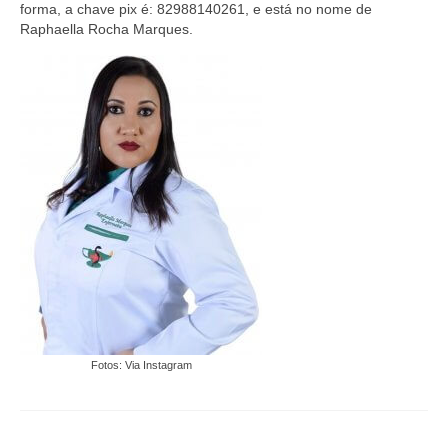
Suspensão do Exercício Profissional
forma, a chave pix é: 82988140261, e está no nome de
Raphaella Rocha Marques.
Para Você
Procedimento para registro
Clube de Vantagens
Valores dos serviços
Reserva de auditório
Notícias
Ouvidoria
Contatos
Fotos: Via Instagram
Fale Conosco
NEP