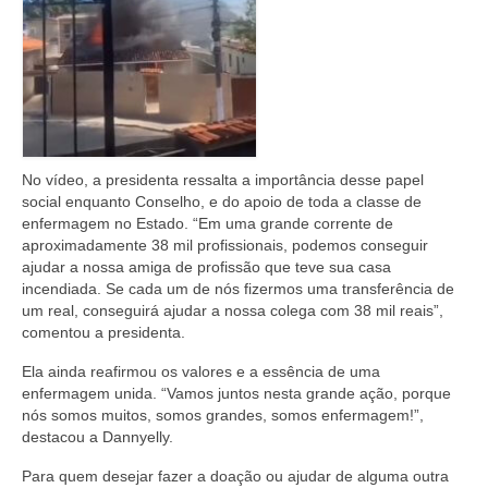
Editais e licitação
Eleições
Fiscalização
Responsabilidade Técnica
No vídeo, a presidenta ressalta a importância desse papel
Legislações
social enquanto Conselho, e do apoio de toda a classe de
enfermagem no Estado. “Em uma grande corrente de
Decisões
aproximadamente 38 mil profissionais, podemos conseguir
ajudar a nossa amiga de profissão que teve sua casa
Portarias
incendiada. Se cada um de nós fizermos uma transferência de
um real, conseguirá ajudar a nossa colega com 38 mil reais”,
Resoluções
comentou a presidenta.
Desagravo Público
Ela ainda reafirmou os valores e a essência de uma
enfermagem unida. “Vamos juntos nesta grande ação, porque
Processos Éticos
nós somos muitos, somos grandes, somos enfermagem!”,
destacou a Dannyelly.
Censura Pública
Para quem desejar fazer a doação ou ajudar de alguma outra