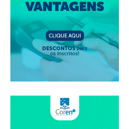
Suspensão do Exercício Profissional
Para Você
Procedimento para registro
Clube de Vantagens
Valores dos serviços
Reserva de auditório
Notícias
Ouvidoria
Contatos
Fale Conosco
NEP