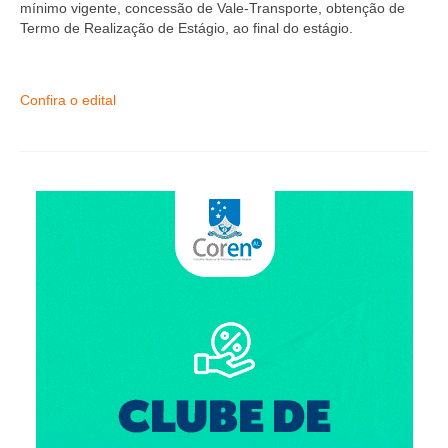
Editais e licitação
mínimo vigente, concessão de Vale-Transporte, obtenção de
Termo de Realização de Estágio, ao final do estágio.
Eleições
Fiscalização
Confira o edital
Responsabilidade Técnica
Legislações
Decisões
Portarias
Resoluções
Desagravo Público
Processos Éticos
Censura Pública