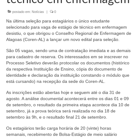
Organograma
postado em:
Notícias
|
0
Conselheiros e Diretoria
Na última seleção para estagiários o único estudante
Câmaras Técnicas
selecionado para vaga de estágio de técnico em enfermagem
desistiu, o que obrigou o Conselho Regional de Enfermagem de
Carta de Serviços ao Cidadão
Alagoas (Coren-AL) a lançar um novo edital para seleção.
São 05 vagas, sendo uma de contratação imediata e as demais
Governança
para cadastro de reserva. Os interessados em se inscrever no
Processo Seletivo deverão protocolar os documentos (histórico
Transparência e Prestação de Contas
da respectiva Instituição de Ensino, cópia do documento de
identidade e declaração da instituição constando o módulo que
Eleições
está cursando) na recepção da sede do Coren-AL.
Eleições Triênio 2027-2029
As inscrições estão abertas hoje e seguem até o dia 31 de
agosto. A análise documental acontecerá entre os dias 01 e 09
Eleições 2023
de setembro, o resultado da primeira etapa acontece dia 10 de
setembro, já a prova teórica será realizada no dia 18 de
Eleições Anteriores
setembro às 9h, e o resultado final 21 de setembro.
Agenda do presidente
Os estagiários terão carga horária de 20 (vinte) horas
semanais, recebimento de Bolsa-Estágio de meio salário