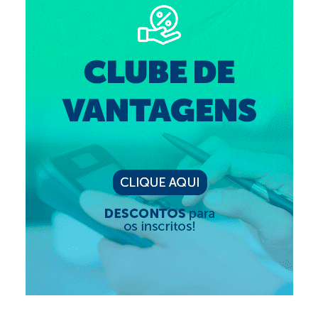
Editais e licitação
Eleições
Fiscalização
Responsabilidade Técnica
Legislações
Decisões
Portarias
Resoluções
Desagravo Público
Processos Éticos
Censura Pública