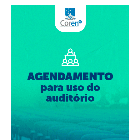
Suspensão do Exercício Profissional
Para Você
Procedimento para registro
Clube de Vantagens
Valores dos serviços
Reserva de auditório
Notícias
Ouvidoria
Contatos
Fale Conosco
NEP