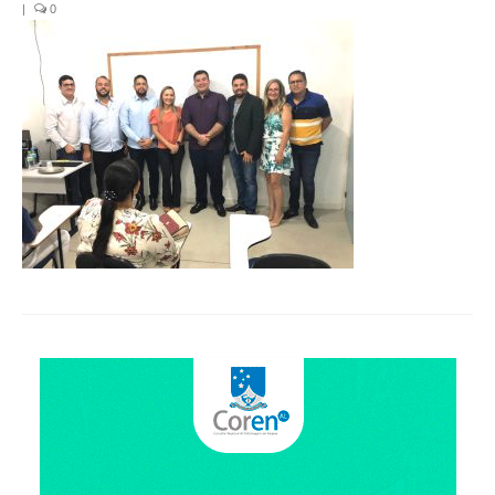
Organograma
|
0
Conselheiros e Diretoria
Câmaras Técnicas
Carta de Serviços ao Cidadão
Governança
Transparência e Prestação de Contas
Eleições
Eleições Triênio 2027-2029
Eleições 2023
Eleições Anteriores
Agenda do presidente