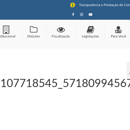
Transparência e Prestação de Con
stitucional
Eleições
Fiscalização
Legislações
Para Você
2107718545_5718099456