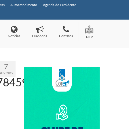
tas
Autoatendimento
Agenda do Presidente
Notícias
Ouvidoria
Contatos
NEP
7
NOV 2019
784596992_o