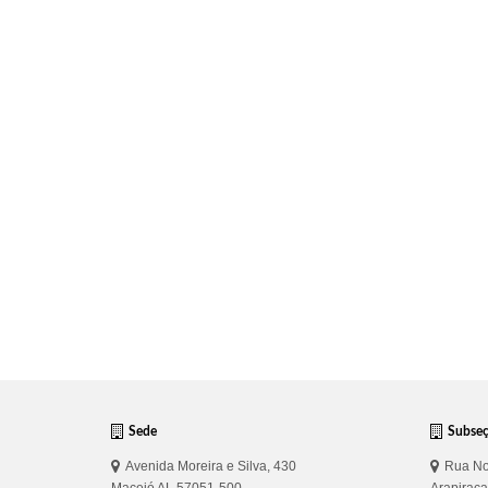
Sede
Subse
Avenida Moreira e Silva, 430
Rua No
Maceió AL 57051-500
Arapirac