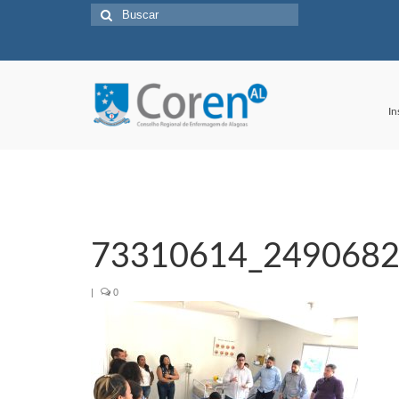
Buscar
por:
In
73310614_249068
|
0