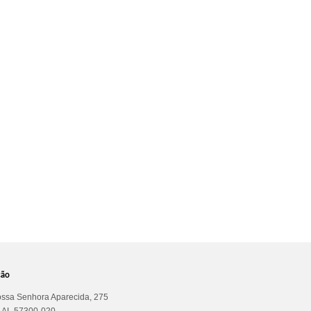
ção
ssa Senhora Aparecida, 275
a AL 57300-020