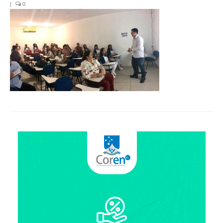
Organograma
|
0
Conselheiros e Diretoria
Câmaras Técnicas
Carta de Serviços ao Cidadão
Governança
Transparência e Prestação de Contas
Eleições
Eleições Triênio 2027-2029
Eleições 2023
Eleições Anteriores
Agenda do presidente