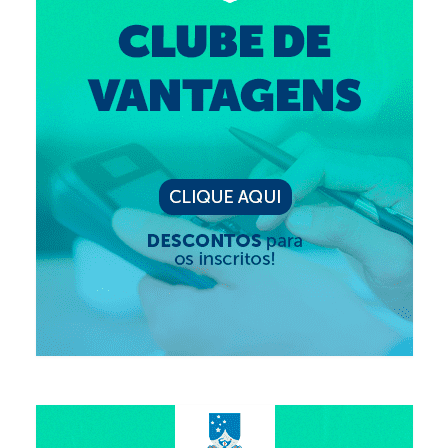
Editais e licitação
Eleições
Fiscalização
Responsabilidade Técnica
Legislações
Decisões
Portarias
Resoluções
Desagravo Público
Processos Éticos
Censura Pública