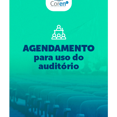
Suspensão do Exercício Profissional
Para Você
Procedimento para registro
Clube de Vantagens
Valores dos serviços
Reserva de auditório
Notícias
Ouvidoria
Contatos
Fale Conosco
NEP