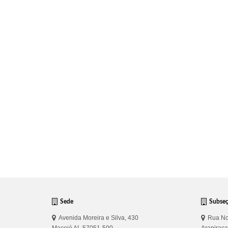
Sede
Subse
Avenida Moreira e Silva, 430
Rua No
Maceió AL 57051-500
Arapirac