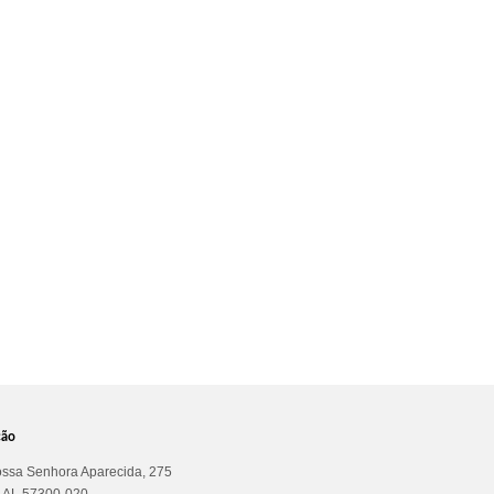
ção
ssa Senhora Aparecida, 275
a AL 57300-020