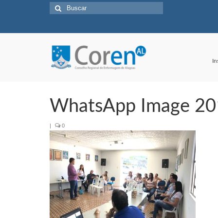
Buscar
por:
In
WhatsApp Image 201
|
0