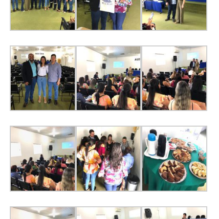
Suspensão do Exercício Profissional
Para Você
Procedimento para registro
Clube de Vantagens
Valores dos serviços
Reserva de auditório
Notícias
Ouvidoria
Contatos
Fale Conosco
NEP