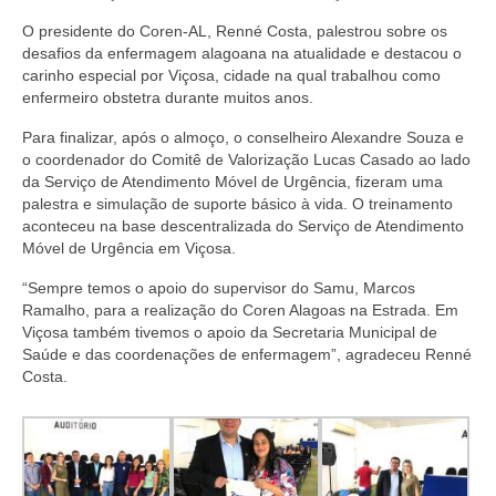
Editais e licitação
O presidente do Coren-AL, Renné Costa, palestrou sobre os
Eleições
desafios da enfermagem alagoana na atualidade e destacou o
carinho especial por Viçosa, cidade na qual trabalhou como
Fiscalização
enfermeiro obstetra durante muitos anos.
Para finalizar, após o almoço, o conselheiro Alexandre Souza e
Responsabilidade Técnica
o coordenador do Comitê de Valorização Lucas Casado ao lado
da Serviço de Atendimento Móvel de Urgência, fizeram uma
Legislações
palestra e simulação de suporte básico à vida. O treinamento
aconteceu na base descentralizada do Serviço de Atendimento
Decisões
Móvel de Urgência em Viçosa.
Portarias
“Sempre temos o apoio do supervisor do Samu, Marcos
Ramalho, para a realização do Coren Alagoas na Estrada. Em
Resoluções
Viçosa também tivemos o apoio da Secretaria Municipal de
Saúde e das coordenações de enfermagem”, agradeceu Renné
Desagravo Público
Costa.
Processos Éticos
Censura Pública