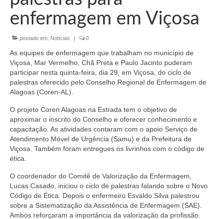
Organograma
enfermagem em Viçosa
Conselheiros e Diretoria
postado em:
Notícias
|
0
Câmaras Técnicas
As equipes de enfermagem que trabalham no município de
Carta de Serviços ao Cidadão
Viçosa, Mar Vermelho, Chã Preta e Paulo Jacinto puderam
participar nesta quinta-feira, dia 29, em Viçosa, do ciclo de
Governança
palestras oferecido pelo Conselho Regional de Enfermagem de
Alagoas (Coren-AL).
Transparência e Prestação de Contas
O projeto Coren Alagoas na Estrada tem o objetivo de
aproximar o inscrito do Conselho e oferecer conhecimento e
Eleições
capacitação. As atividades contaram com o apoio Serviço de
Atendimento Móvel de Urgência (Samu) e da Prefeitura de
Eleições Triênio 2027-2029
Viçosa. Também foram entregues os livrinhos com o código de
ética.
Eleições 2023
O coordenador do Comitê de Valorização da Enfermagem,
Eleições Anteriores
Lucas Casado, iniciou o ciclo de palestras falando sobre o Novo
Código de Ética. Depois o enfermeiro Esvaldo Silva palestrou
Agenda do presidente
sobre a Sistematização da Assistência de Enfermagem (SAE).
Ambos reforçaram a importância da valorização da profissão.