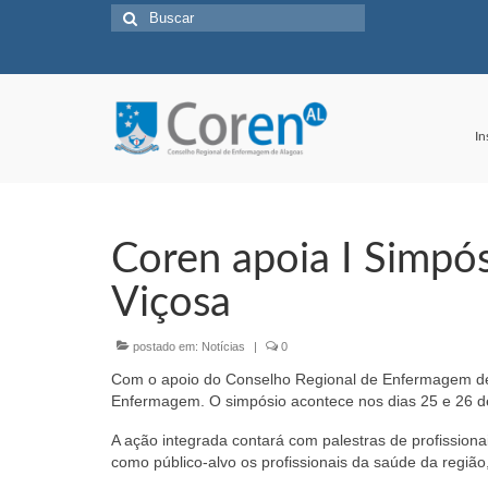
Buscar
por:
In
Coren apoia I Simp
Viçosa
postado em:
Notícias
|
0
Com o apoio do Conselho Regional de Enfermagem de A
Enfermagem. O simpósio acontece nos dias 25 e 26 de 
A ação integrada contará com palestras de profissiona
como público-alvo os profissionais da saúde da regiã