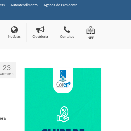
tas
Autoatendimento
Agenda do Presidente
Notícias
Ouvidoria
Contatos
NEP
23
ABR 2018
terá