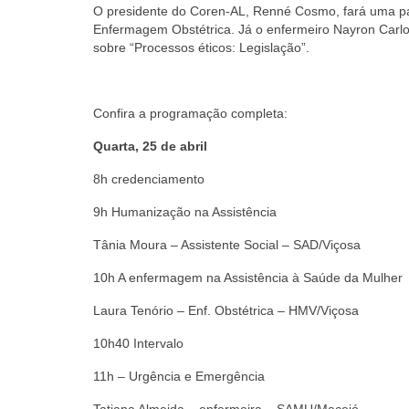
O presidente do Coren-AL, Renné Cosmo, fará uma pal
Enfermagem Obstétrica. Já o enfermeiro Nayron Carlo
sobre “Processos éticos: Legislação”.
Confira a programação completa:
Quarta, 25 de abril
8h credenciamento
9h Humanização na Assistência
Tânia Moura – Assistente Social – SAD/Viçosa
10h A enfermagem na Assistência à Saúde da Mulher
Laura Tenório – Enf. Obstétrica – HMV/Viçosa
10h40 Intervalo
11h – Urgência e Emergência
Tatiana Almeida – enfermeira – SAMU/Maceió