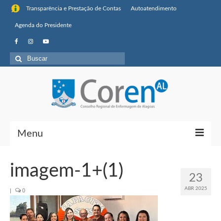
Transparência e Prestação de Contas
Autoatendimento
Agenda do Presidente
Buscar
por:
Menu
Institucional
imagem-1+(1)
23
Sobre o Coren-AL
ABR 2025
|
0
Missão, visão de futuro e valores