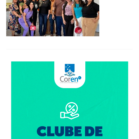
Organograma
Conselheiros e Diretoria
Câmaras Técnicas
Carta de Serviços ao Cidadão
Governança
Transparência e Prestação de Contas
Eleições
Eleições Triênio 2027-2029
Eleições 2023
Eleições Anteriores
Agenda do presidente