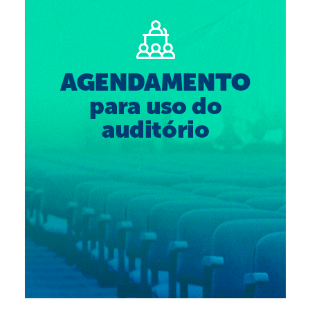
Suspensão do Exercício Profissional
Para Você
Procedimento para registro
Clube de Vantagens
Valores dos serviços
Reserva de auditório
Notícias
Ouvidoria
Contatos
Fale Conosco
NEP