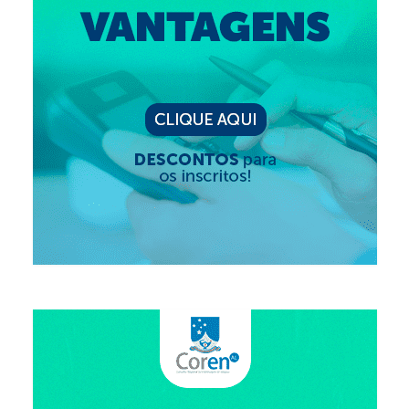
Editais e licitação
Eleições
Fiscalização
Responsabilidade Técnica
Legislações
Decisões
Portarias
Resoluções
Desagravo Público
Processos Éticos
Censura Pública