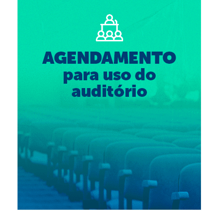
Suspensão do Exercício Profissional
Para Você
Procedimento para registro
Clube de Vantagens
Valores dos serviços
Reserva de auditório
Notícias
Ouvidoria
Contatos
Fale Conosco
NEP