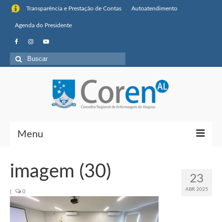
Transparência e Prestação de Contas
Autoatendimento
Agenda do Presidente
Buscar
por:
Menu
Institucional
imagem (30)
23
Sobre o Coren-AL
ABR 2025
|
0
Missão, visão de futuro e valores