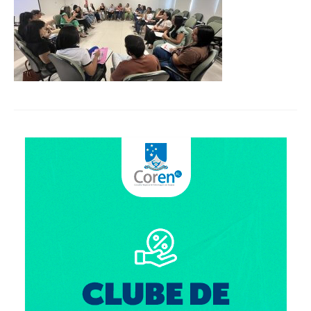
Organograma
Conselheiros e Diretoria
Câmaras Técnicas
Carta de Serviços ao Cidadão
Governança
Transparência e Prestação de Contas
Eleições
Eleições Triênio 2027-2029
Eleições 2023
Eleições Anteriores
Agenda do presidente