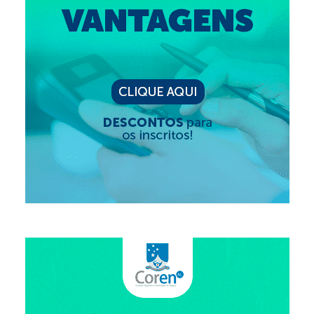
Editais e licitação
Eleições
Fiscalização
Responsabilidade Técnica
Legislações
Decisões
Portarias
Resoluções
Desagravo Público
Processos Éticos
Censura Pública