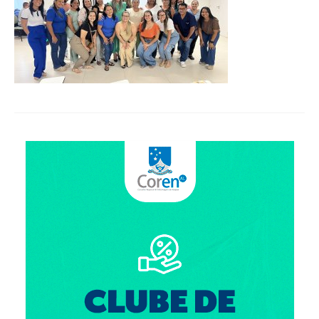
Organograma
Conselheiros e Diretoria
Câmaras Técnicas
Carta de Serviços ao Cidadão
Governança
Transparência e Prestação de Contas
Eleições
Eleições Triênio 2027-2029
Eleições 2023
Eleições Anteriores
Agenda do presidente