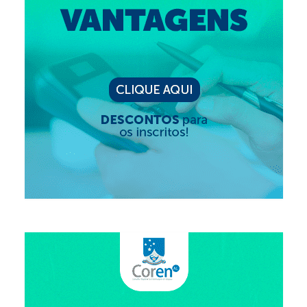
Editais e licitação
Eleições
Fiscalização
Responsabilidade Técnica
Legislações
Decisões
Portarias
Resoluções
Desagravo Público
Processos Éticos
Censura Pública