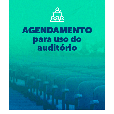
Suspensão do Exercício Profissional
Para Você
Procedimento para registro
Clube de Vantagens
Valores dos serviços
Reserva de auditório
Notícias
Ouvidoria
Contatos
Fale Conosco
NEP