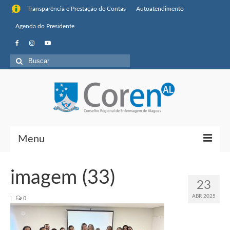
Transparência e Prestação de Contas
Autoatendimento
Agenda do Presidente
Buscar
por:
Menu
Institucional
imagem (33)
23
Sobre o Coren-AL
ABR 2025
|
0
Missão, visão de futuro e valores