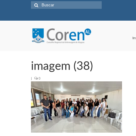
Buscar
por:
In
imagem (38)
|
0