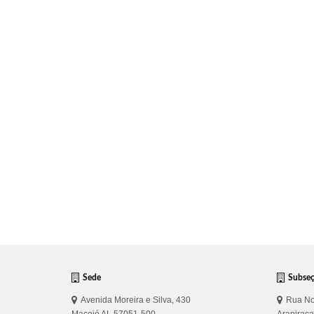
Sede
Subse
Avenida Moreira e Silva, 430
Rua No
Maceió AL 57051-500
Arapirac