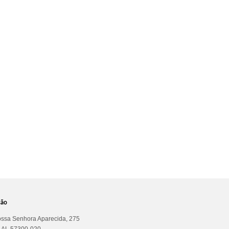
ção
ssa Senhora Aparecida, 275
a AL 57300-020