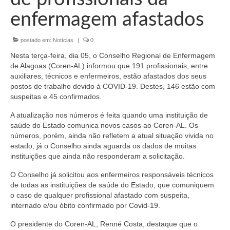
Organograma
enfermagem afastados
Conselheiros e Diretoria
postado em:
Notícias
|
0
Câmaras Técnicas
Nesta terça-feira, dia 05, o Conselho Regional de Enfermagem
Carta de Serviços ao Cidadão
de Alagoas (Coren-AL) informou que 191 profissionais, entre
auxiliares, técnicos e enfermeiros, estão afastados dos seus
Governança
postos de trabalho devido à COVID-19. Destes, 146 estão com
suspeitas e 45 confirmados.
Transparência e Prestação de Contas
A atualização nos números é feita quando uma instituição de
saúde do Estado comunica novos casos ao Coren-AL. Os
Eleições
números, porém, ainda não refletem a atual situação vivida no
estado, já o Conselho ainda aguarda os dados de muitas
Eleições Triênio 2027-2029
instituições que ainda não responderam a solicitação.
Eleições 2023
O Conselho já solicitou aos enfermeiros responsáveis técnicos
de todas as instituições de saúde do Estado, que comuniquem
Eleições Anteriores
o caso de qualquer profissional afastado com suspeita,
internado e/ou óbito confirmado por Covid-19.
Agenda do presidente
O presidente do Coren-AL, Renné Costa, destaque que o