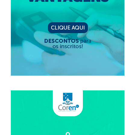
Suspensão do Exercício Profissional
Para Você
Procedimento para registro
Clube de Vantagens
Valores dos serviços
Reserva de auditório
Notícias
Ouvidoria
Contatos
Fale Conosco
NEP