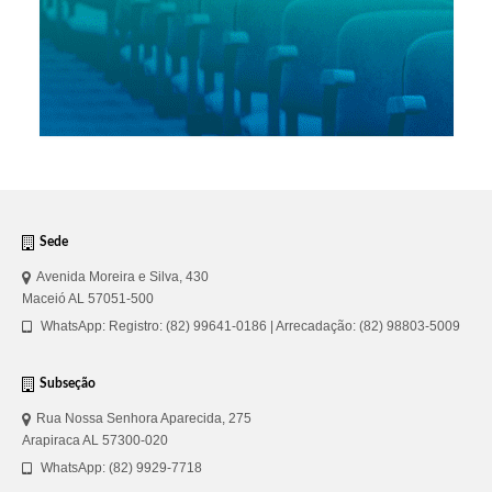
Sede
Avenida Moreira e Silva, 430
Maceió AL 57051-500
WhatsApp: Registro: (82) 99641-0186 | Arrecadação: (82) 98803-5009
Subseção
Rua Nossa Senhora Aparecida, 275
Arapiraca AL 57300-020
WhatsApp: (82) 9929-7718