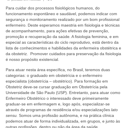
Organograma
Para cuidar dos processos fisiológicos humanos, do
Conselheiros e Diretoria
funcionamento espontâneo e saudável, podemos indicar com
segurança o monitoramento realizado por um bom profissional
Câmaras Técnicas
enfermeiro. Deste esperamos maestria em fisiologia e técnicas
de acompanhamento, para ações efetivas de prevenção,
Carta de Serviços ao Cidadão
promoção e recuperação da saúde. A fisiologia feminina, e em
especial as características do ciclo reprodutivo, está dentro da
Governança
lista de conhecimentos e habilidades da enfermeira obstétrica e
da obstetriz. Promover cuidados para preservação da fisiologia
Transparência e Prestação de Contas
é nosso propósito existencial.
Para atuar nesta área específica, no Brasil, teremos duas
Eleições
categorias: o graduado em obstetrícia e o enfermeiro
especialista (obstetrícia – obstétrico). Para formação em
Eleições Triênio 2027-2029
Obstetriz deve-se cursar graduação em Obstetrícia pela
Universidade de São Paulo (USP). Entretanto, para atuar como
Eleições 2023
Enfermeiro Obstétrico o interessado deve primeiramente
graduar-se em enfermagem e, logo após, especializar-se
Eleições Anteriores
através de programas de residência e/ou especializações
lato
sensu.
Somos uma profissão autônoma, e na prática clínica
Agenda do presidente
podemos atuar de forma individualizada, em grupos, e junto às
outras profissões, dentro ou não da área da saúde.