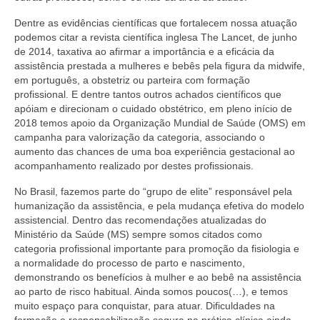
Editais e licitação
Dentre as evidências científicas que fortalecem nossa atuação
Eleições
podemos citar a revista científica inglesa The Lancet, de junho
de 2014, taxativa ao afirmar a importância e a eficácia da
Fiscalização
assistência prestada a mulheres e bebês pela figura da midwife,
em português, a obstetriz ou parteira com formação
Responsabilidade Técnica
profissional. E dentre tantos outros achados científicos que
apóiam e direcionam o cuidado obstétrico, em pleno início de
Legislações
2018 temos apoio da Organização Mundial de Saúde (OMS) em
campanha para valorização da categoria, associando o
Decisões
aumento das chances de uma boa experiência gestacional ao
acompanhamento realizado por destes profissionais.
Portarias
No Brasil, fazemos parte do “grupo de elite” responsável pela
humanização da assistência, e pela mudança efetiva do modelo
Resoluções
assistencial. Dentro das recomendações atualizadas do
Ministério da Saúde (MS) sempre somos citados como
Desagravo Público
categoria profissional importante para promoção da fisiologia e
a normalidade do processo de parto e nascimento,
Processos Éticos
demonstrando os benefícios à mulher e ao bebê na assistência
ao parto de risco habitual. Ainda somos poucos(…), e temos
Censura Pública
muito espaço para conquistar, para atuar. Dificuldades na