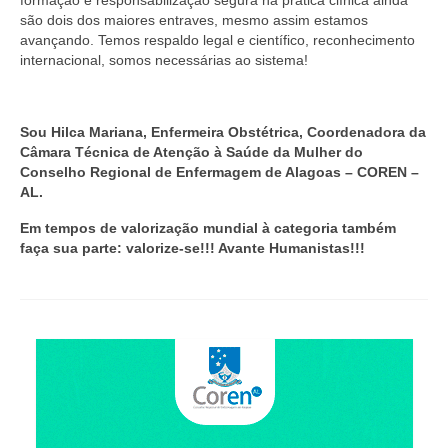
formação e responsabilização segura na prática clínica ainda
Suspensão do Exercício Profissional
são dois dos maiores entraves, mesmo assim estamos
avançando. Temos respaldo legal e científico, reconhecimento
Para Você
internacional, somos necessárias ao sistema!
Procedimento para registro
Clube de Vantagens
Sou Hilca Mariana, Enfermeira Obstétrica, Coordenadora da
Câmara Técnica de Atenção à Saúde da Mulher do
Valores dos serviços
Conselho Regional de Enfermagem de Alagoas – COREN –
AL.
Reserva de auditório
Em tempos de valorização mundial à categoria também
faça sua parte: valorize-se!!! Avante Humanistas!!!
Notícias
Ouvidoria
Contatos
Fale Conosco
NEP