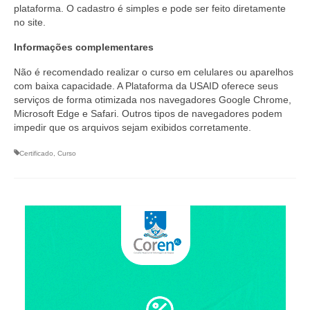
Suspensão do Exercício Profissional
plataforma. O cadastro é simples e pode ser feito diretamente
no site.
Para Você
Informações complementares
Procedimento para registro
Não é recomendado realizar o curso em celulares ou aparelhos
com baixa capacidade. A Plataforma da USAID oferece seus
Clube de Vantagens
serviços de forma otimizada nos navegadores Google Chrome,
Microsoft Edge e Safari. Outros tipos de navegadores podem
Valores dos serviços
impedir que os arquivos sejam exibidos corretamente.
Reserva de auditório
Certificado
,
Curso
Notícias
Ouvidoria
Contatos
Fale Conosco
NEP