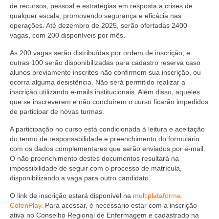
Editais e licitação
de recursos, pessoal e estratégias em resposta a crises de
qualquer escala, promovendo segurança e eficácia nas
Eleições
operações. Até dezembro de 2025, serão ofertadas 2400
vagas, com 200 disponíveis por mês.
Fiscalização
As 200 vagas serão distribuídas por ordem de inscrição, e
Responsabilidade Técnica
outras 100 serão disponibilizadas para cadastro reserva caso
alunos previamente inscritos não confirmem sua inscrição, ou
ocorra alguma desistência. Não será permitido realizar a
Legislações
inscrição utilizando e-mails institucionais. Além disso, aqueles
que se inscreverem e não concluírem o curso ficarão impedidos
Decisões
de participar de novas turmas.
Portarias
A participação no curso está condicionada à leitura e aceitação
do termo de responsabilidade e preenchimento do formulário
Resoluções
com os dados complementares que serão enviados por e-mail.
O não preenchimento destes documentos resultará na
Desagravo Público
impossibilidade de seguir com o processo de matrícula,
disponibilizando a vaga para outro candidato.
Processos Éticos
O link de inscrição estará disponível na
multiplataforma
Censura Pública
CofenPlay.
Para acessar, é necessário estar com a inscrição
ativa no Conselho Regional de Enfermagem e cadastrado na