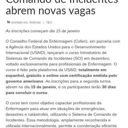
Organograma
abrem novas vagas
Conselheiros e Diretoria
postado em:
Notícias
|
0
Câmaras Técnicas
As inscrições começam dia 15 de janeiro
Carta de Serviços ao Cidadão
O Conselho Federal de Enfermagem (Cofen), em parceria com
a Agência dos Estados Unidos para o Desenvolvimento
Governança
Internacional (USAID), lançaram o curso Introdutório de
Sistemas de Comando de Incidentes (SCI) em dezembro,
Transparência e Prestação de Contas
voltado exclusivamente para profissionais de Enfermagem. O
curso é feito pela plataforma da USAID,
totalmente em
Eleições
espanhol, gratuito e online com certificação emitida pelo
governo americano
. As inscrições para a segunda turma
Eleições Triênio 2027-2029
abrem no dia
15 de janeiro
, e os participantes terão
30 dias
para concluir o curso
.
Eleições 2023
O curso tem como objetivo capacitar profissionais da
Eleições Anteriores
Enfermagem para atuar em situações de emergências,
desastres e catástrofes, utilizando o Sistema de Comando de
Agenda do presidente
Incidentes. Essa metodologia, amplamente reconhecida e
utilizada internacionalmente, permite a coordenação eficiente