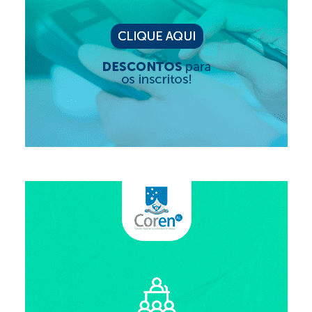
Editais e licitação
Eleições
Fiscalização
Responsabilidade Técnica
Legislações
Decisões
Portarias
Resoluções
Desagravo Público
Processos Éticos
Censura Pública