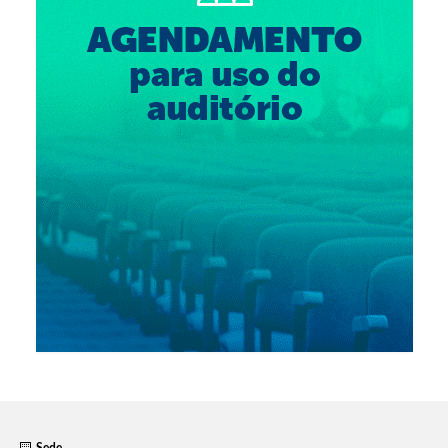
Suspensão do Exercício Profissional
Para Você
Procedimento para registro
Clube de Vantagens
Valores dos serviços
Reserva de auditório
Notícias
Ouvidoria
Contatos
Fale Conosco
NEP