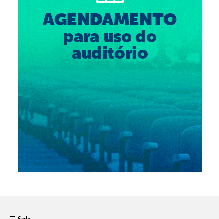
Suspensão do Exercício Profissional
Para Você
Procedimento para registro
Clube de Vantagens
Valores dos serviços
Reserva de auditório
Notícias
Ouvidoria
Contatos
Fale Conosco
NEP