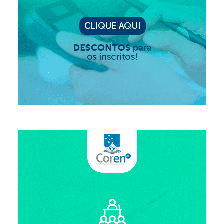
Editais e licitação
Eleições
Fiscalização
Responsabilidade Técnica
Legislações
Decisões
Portarias
Resoluções
Desagravo Público
Processos Éticos
Censura Pública