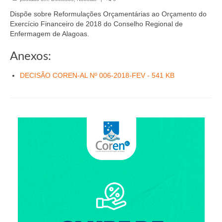
Organograma
Dispõe sobre Reformulações Orçamentárias ao Orçamento do
Conselheiros e Diretoria
Exercício Financeiro de 2018 do Conselho Regional de
Enfermagem de Alagoas.
Câmaras Técnicas
Anexos:
Carta de Serviços ao Cidadão
DECISÃO COREN-AL Nº 006-2018-FEV - 541 KB
Governança
Transparência e Prestação de Contas
Eleições
Eleições Triênio 2027-2029
Eleições 2023
Eleições Anteriores
Agenda do presidente