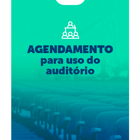
Suspensão do Exercício Profissional
Para Você
Procedimento para registro
Clube de Vantagens
Valores dos serviços
Reserva de auditório
Notícias
Ouvidoria
Contatos
Fale Conosco
NEP