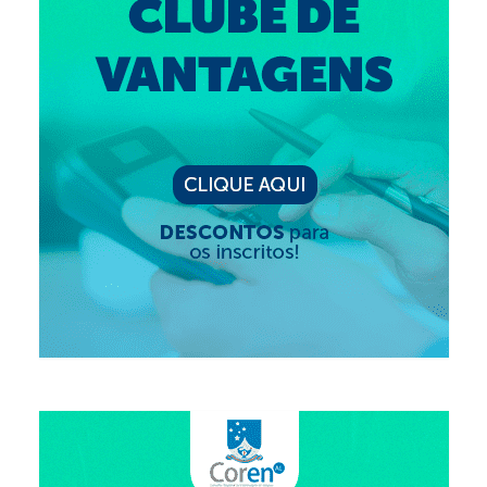
Editais e licitação
Eleições
Fiscalização
Responsabilidade Técnica
Legislações
Decisões
Portarias
Resoluções
Desagravo Público
Processos Éticos
Censura Pública