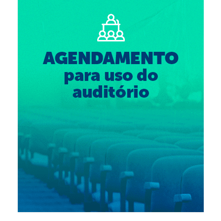
Suspensão do Exercício Profissional
Para Você
Procedimento para registro
Clube de Vantagens
Valores dos serviços
Reserva de auditório
Notícias
Ouvidoria
Contatos
Fale Conosco
NEP