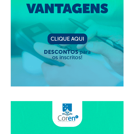
Editais e licitação
Eleições
Fiscalização
Responsabilidade Técnica
Legislações
Decisões
Portarias
Resoluções
Desagravo Público
Processos Éticos
Censura Pública