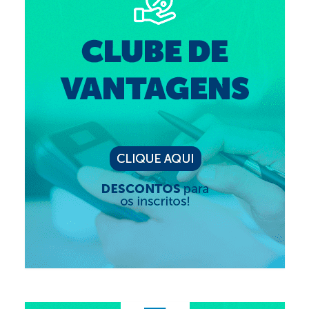
Editais e licitação
Eleições
Fiscalização
Responsabilidade Técnica
Legislações
Decisões
Portarias
Resoluções
Desagravo Público
Processos Éticos
Censura Pública