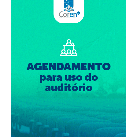
Suspensão do Exercício Profissional
Para Você
Procedimento para registro
Clube de Vantagens
Valores dos serviços
Reserva de auditório
Notícias
Ouvidoria
Contatos
Fale Conosco
NEP