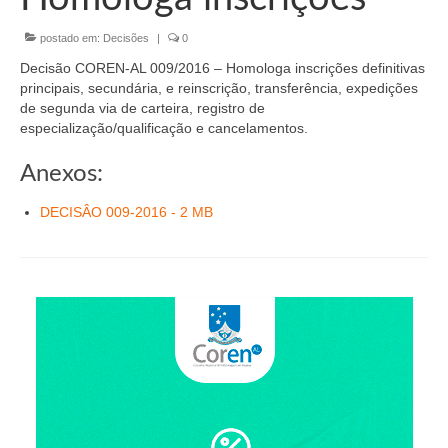
Organograma
postado em:
Decisões
|
0
Conselheiros e Diretoria
Decisão COREN-AL 009/2016 – Homologa inscrições definitivas
Câmaras Técnicas
principais, secundária, e reinscrição, transferência, expedições
de segunda via de carteira, registro de
Carta de Serviços ao Cidadão
especialização/qualificação e cancelamentos.
Governança
Anexos:
Transparência e Prestação de Contas
DECISÂO 009-2016 - 2 MB
Eleições
Eleições Triênio 2027-2029
Eleições 2023
Eleições Anteriores
Agenda do presidente