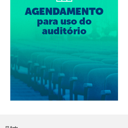
Suspensão do Exercício Profissional
Para Você
Procedimento para registro
Clube de Vantagens
Valores dos serviços
Reserva de auditório
Notícias
Ouvidoria
Contatos
Fale Conosco
NEP