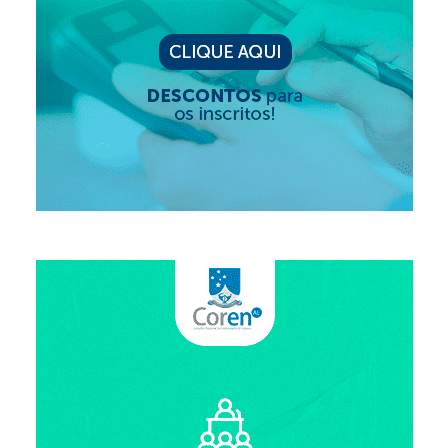
Editais e licitação
Eleições
Fiscalização
Responsabilidade Técnica
Legislações
Decisões
Portarias
Resoluções
Desagravo Público
Processos Éticos
Censura Pública