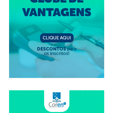
Editais e licitação
Eleições
Fiscalização
Responsabilidade Técnica
Legislações
Decisões
Portarias
Resoluções
Desagravo Público
Processos Éticos
Censura Pública