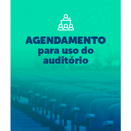
Suspensão do Exercício Profissional
Para Você
Procedimento para registro
Clube de Vantagens
Valores dos serviços
Reserva de auditório
Notícias
Ouvidoria
Contatos
Fale Conosco
NEP