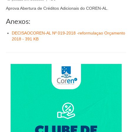
Organograma
Aprova Abertura de Créditos Adicionais do COREN-AL.
Conselheiros e Diretoria
Anexos:
Câmaras Técnicas
DECISAOCOREN-AL Nº 019-2018 -reformulaçao Orçamento
Carta de Serviços ao Cidadão
2018 - 391 KB
Governança
Transparência e Prestação de Contas
Eleições
Eleições Triênio 2027-2029
Eleições 2023
Eleições Anteriores
Agenda do presidente