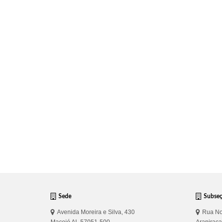
Sede
Subse
Avenida Moreira e Silva, 430
Rua No
Maceió AL 57051-500
Arapirac