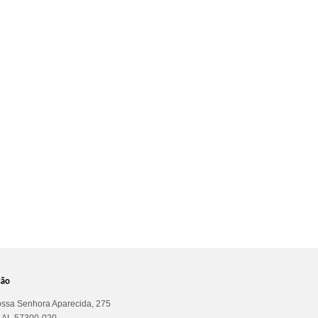
ção
ssa Senhora Aparecida, 275
a AL 57300-020